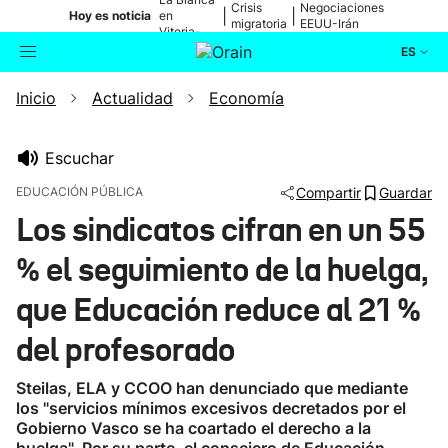
Crisis
Negociaciones
|
|
Hoy es noticia
en
migratoria
EEUU-Irán
Vitoria-
Gasteiz
ES
Inicio
Actualidad
Economía
Actualidad
Buscador
Política
Escuchar
EDUCACIÓN PÚBLICA
Compartir
Guardar
Cultura
Los sindicatos cifran en un 55
% el seguimiento de la huelga,
Ikusmiran
que Educación reduce al 21 %
Eguraldia
del profesorado
Steilas, ELA y CCOO han denunciado que mediante
los "servicios mínimos excesivos decretados por el
Gobierno Vasco se ha coartado el derecho a la