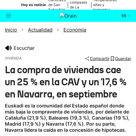
compases
|
|
Hoy es noticia
de San
altas y
de La
Sebastián
tormentas
Blanca
ES
Inicio
Actualidad
Economía
Actualidad
Buscador
Política
Escuchar
VIVIENDA
Compartir
Guardar
Cultura
La compra de viviendas cae
un 25 % en la CAV y un 17,6 %
Ikusmiran
en Navarra, en septiembre
Eguraldia
Euskadi es la comunidad del Estado español donde
más baja la compraventa de viviendas, por delante de
Cataluña (21,9 %), Baleares (19,3 %), Canarias (19 %),
Madrid (17,9 %) y Navarra (17,6 %). Por su parte,
Navarra lidera la caída en la concesión de hipotecas.