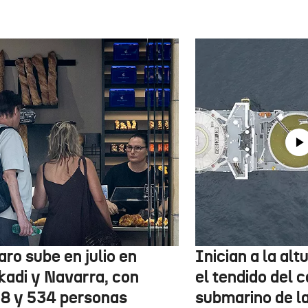
aro sube en julio en
Inician a la al
kadi y Navarra, con
el tendido del 
78 y 534 personas
submarino de l