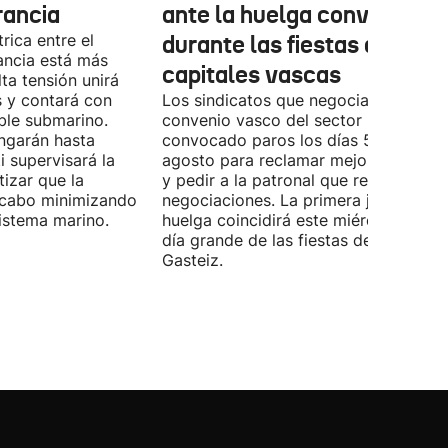
rancia
ante la huelga convocada
rica entre el
durante las fiestas de las
ancia está más
capitales vascas
lta tensión unirá
 y contará con
Los sindicatos que negocian el prime
ble submarino.
convenio vasco del sector han
ongarán hasta
convocado paros los días 5, 14 y 26 
 supervisará la
agosto para reclamar mejoras labora
izar que la
y pedir a la patronal que retome las
a cabo minimizando
negociaciones. La primera jornada de
istema marino.
huelga coincidirá este miércoles con 
día grande de las fiestas de Vitoria-
Gasteiz.