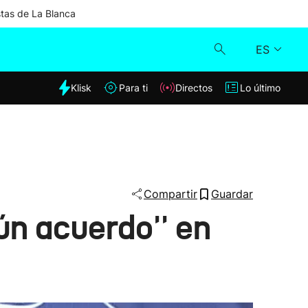
stas de La Blanca
ES
dia
Klisk
Para ti
Directos
Lo último
Klisk
Directos
Para ti
Compartir
Guardar
ún acuerdo'' en
Lo último