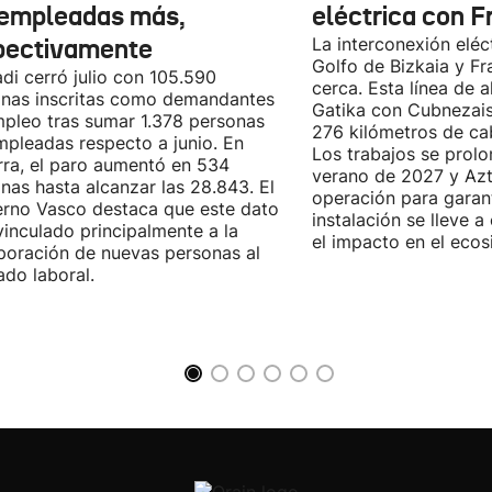
empleadas más,
eléctrica con F
pectivamente
La interconexión eléct
Golfo de Bizkaia y Fr
di cerró julio con 105.590
cerca. Esta línea de a
nas inscritas como demandantes
Gatika con Cubnezais
pleo tras sumar 1.378 personas
276 kilómetros de ca
pleadas respecto a junio. En
Los trabajos se prol
ra, el paro aumentó en 534
verano de 2027 y Azti
nas hasta alcanzar las 28.843. El
operación para garant
rno Vasco destaca que este dato
instalación se lleve 
vinculado principalmente a la
el impacto en el ecos
poración de nuevas personas al
do laboral.