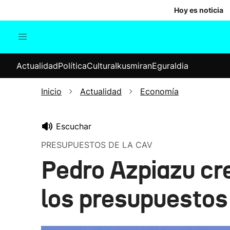
Hoy es noticia
Actualidad
Política
Cul
Actualidad
Política
Cultura
Ikusmiran
Eguraldia
Sociedad
Elecciones
Economía
Inicio
Actualidad
Economía
Internacional
Escuchar
PRESUPUESTOS DE LA CAV
Pedro Azpiazu cre
los presupuestos