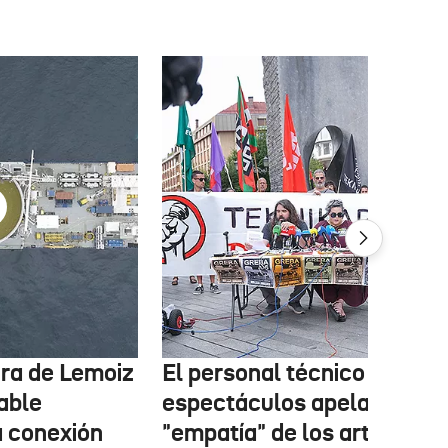
tura de Lemoiz
El personal técnico de
cable
espectáculos apela a la
a conexión
"empatía" de los artistas