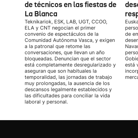
de técnicos en las fiestas de
des
La Blanca
res
Teknikariok, ESK, LAB, UGT, CCOO,
Euska
ELA y CNT negocian el primer
perso
convenio de espectáculos de la
de em
Comunidad Autónoma Vasca, y exigen
desem
a la patronal que retome las
Navar
conversaciones, que llevan un año
perso
bloqueadas. Denuncian que el sector
Gobie
está completamente desregularizado y
está 
aseguran que son habituales la
incor
temporalidad, las jornadas de trabajo
merca
muy prolongadas, la ausencia de los
descansos legalmente establecidos y
las dificultades para conciliar la vida
laboral y personal.