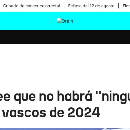
|
|
Cribado de cáncer colorrectal
Eclipse del 12 de agosto
Fie
tura
Ikusmiran
Egural
Salud
Tecnología
e que no habrá ''ning
 vascos de 2024