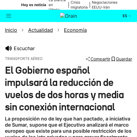
Crisis
Negociaciones
|
|
Hoy es noticia
en
migratoria
EEUU-Irán
Vitoria-
Gasteiz
ES
Inicio
Actualidad
Economía
Actualidad
Buscador
Política
Escuchar
TRANSPORTE AÉREO
Compartir
Guardar
Cultura
El Gobierno español
impulsará la reducción de
Ikusmiran
vuelos de dos horas y media
Eguraldia
sin conexión internacional
La proposición no de ley que han pactado, a iniciativa
de Sumar, supone que el Ejecutivo analizará el marco
europeo que existe para una posible restricción de los