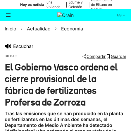
una
Edurne y
|
|
Hoy es noticia
de Elkano en
vivienda
Celedón
Getaria
de Bilbao
Txiki
ES
Inicio
Actualidad
Economía
Actualidad
Buscador
Política
Escuchar
BILBAO
Compartir
Guardar
Cultura
El Gobierno Vasco ordena el
cierre provisional de la
Ikusmiran
fábrica de fertilizantes
Eguraldia
Profersa de Zorroza
Tras las emisiones que se han producido en la planta
de fertilizantes en las últimas dos semanas, el
Departamento de Medio Ambiente ha detectado