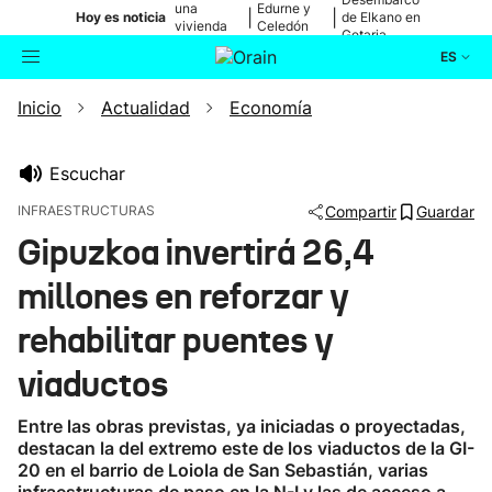
una
Edurne y
|
|
Hoy es noticia
de Elkano en
vivienda
Celedón
Getaria
de Bilbao
Txiki
ES
Inicio
Actualidad
Economía
Actualidad
Buscador
Política
Escuchar
INFRAESTRUCTURAS
Compartir
Guardar
Cultura
Gipuzkoa invertirá 26,4
millones en reforzar y
Ikusmiran
rehabilitar puentes y
Eguraldia
viaductos
Entre las obras previstas, ya iniciadas o proyectadas,
destacan la del extremo este de los viaductos de la GI-
20 en el barrio de Loiola de San Sebastián, varias