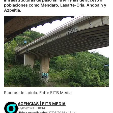
infraestructuras de paso en la N-I y las de acceso a
poblaciones como Mendaro, Lasarte-Oria, Andoain y
Azpeitia.
Riberas de Loiola. Foto: EITB Media
AGENCIAS | EITB MEDIA
27/05/2024 - 18:14
Última actualización
27/05/2024 - 18:14