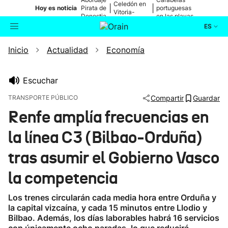
Celedón en
|
|
Hoy es noticia
Pirata de
portuguesas
Vitoria-
Donostia
en las playas
Gasteiz
ES
Inicio
Actualidad
Economía
Actualidad
Buscador
Política
Escuchar
TRANSPORTE PÚBLICO
Compartir
Guardar
Cultura
Renfe amplía frecuencias en
la línea C3 (Bilbao-Orduña)
Ikusmiran
tras asumir el Gobierno Vasco
Eguraldia
la competencia
Los trenes circularán cada media hora entre Orduña y
la capital vizcaína, y cada 15 minutos entre Llodio y
Bilbao. Además, los días laborables habrá 16 servicios