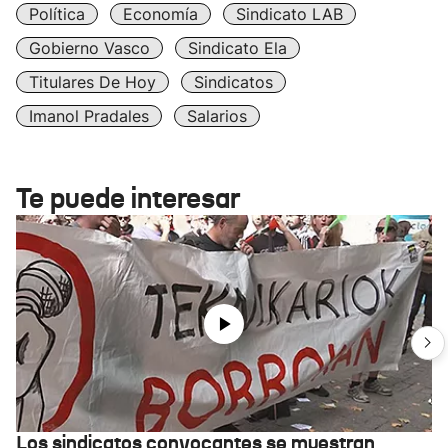
Política
Economía
Sindicato LAB
Gobierno Vasco
Sindicato Ela
Titulares De Hoy
Sindicatos
Imanol Pradales
Salarios
Te puede interesar
Los sindicatos convocantes se muestran