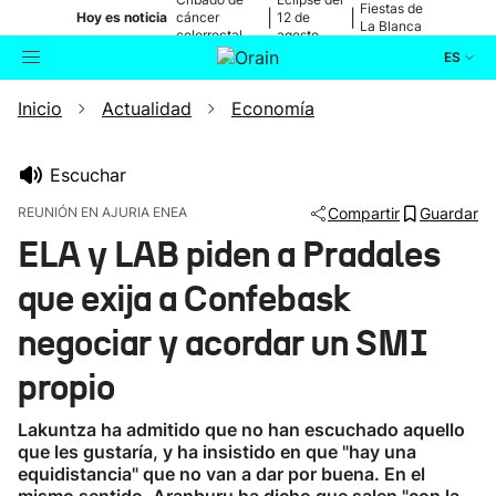
Fiestas de
|
|
Hoy es noticia
cáncer
12 de
La Blanca
colorrectal
agosto
ES
Inicio
Actualidad
Economía
Actualidad
Buscador
Política
Escuchar
REUNIÓN EN AJURIA ENEA
Compartir
Guardar
Cultura
ELA y LAB piden a Pradales
que exija a Confebask
Ikusmiran
negociar y acordar un SMI
Eguraldia
propio
Lakuntza ha admitido que no han escuchado aquello
que les gustaría, y ha insistido en que "hay una
equidistancia" que no van a dar por buena. En el