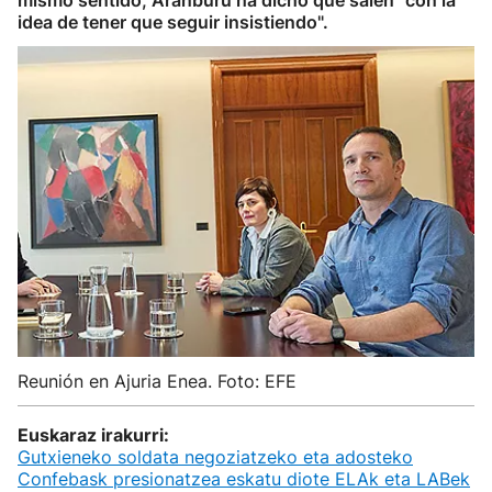
mismo sentido, Aranburu ha dicho que salen "con la
idea de tener que seguir insistiendo".
Reunión en Ajuria Enea. Foto: EFE
Euskaraz irakurri:
Gutxieneko soldata negoziatzeko eta adosteko
Confebask presionatzea eskatu diote ELAk eta LABek