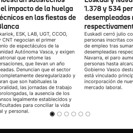
 el impacto de la huelga
1.378 y 534 pe
écnicos en las fiestas de
desempleadas 
Blanca
respectivamen
kariok, ESK, LAB, UGT, CCOO,
Euskadi cerró julio c
 CNT negocian el primer
personas inscritas 
nio de espectáculos de la
de empleo tras sumar
nidad Autónoma Vasca, y exigen
desempleadas respect
patronal que retome las
Navarra, el paro aum
rsaciones, que llevan un año
personas hasta alcanz
eadas. Denuncian que el sector
Gobierno Vasco dest
completamente desregularizado y
está vinculado princi
ran que son habituales la
incorporación de nue
ralidad, las jornadas de trabajo
mercado laboral.
rolongadas, la ausencia de los
nsos legalmente establecidos y
ificultades para conciliar la vida
al y personal.