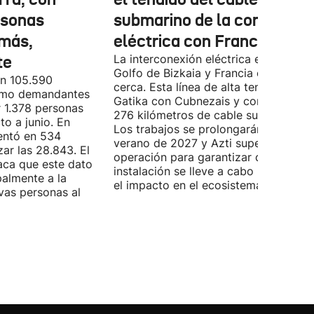
rsonas
submarino de la conexión
más,
eléctrica con Francia
te
La interconexión eléctrica entre el
Golfo de Bizkaia y Francia está más
on 105.590
cerca. Esta línea de alta tensión unirá
como demandantes
Gatika con Cubnezais y contará con
 1.378 personas
276 kilómetros de cable submarino.
o a junio. En
Los trabajos se prolongarán hasta
entó en 534
verano de 2027 y Azti supervisará la
ar las 28.843. El
operación para garantizar que la
aca que este dato
instalación se lleve a cabo minimizan
palmente a la
el impacto en el ecosistema marino.
vas personas al