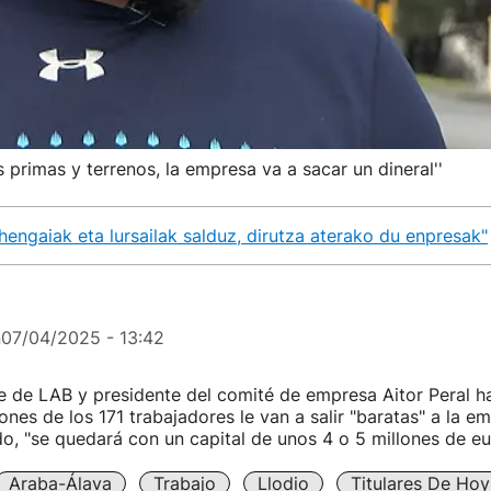
 primas y terrenos, la empresa va a sacar un dineral''
hengaiak eta lursailak salduz, dirutza aterako du enpresak"
n
07/04/2025 - 13:42
e de LAB y presidente del comité de empresa Aitor Peral ha
ones de los 171 trabajadores le van a salir "baratas" a la e
odo, "se quedará con un capital de unos 4 o 5 millones de eu
Araba-Álava
Trabajo
Llodio
Titulares De Hoy