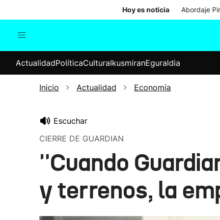
Hoy es noticia
Abordaje Pi
Actualidad
Política
Cul
Actualidad
Política
Cultura
Ikusmiran
Eguraldia
Sociedad
Elecciones
Economía
Inicio
Actualidad
Economía
Internacional
Escuchar
CIERRE DE GUARDIAN
''Cuando Guardian
y terrenos, la em