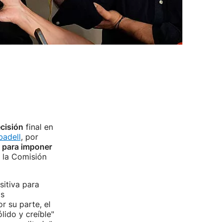
ecisión
final en
badell
, por
 para imponer
e la Comisión
sitiva para
os
r su parte, el
lido y creíble"