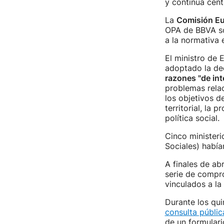
y continúa cent
La
Comisión E
OPA de BBVA sob
a la normativa 
El ministro de 
adoptado la dec
razones "de int
problemas rela
los objetivos d
territorial, la 
política social.
Cinco ministeri
Sociales) habían
A finales de ab
serie de compro
vinculados a la
Durante los qu
consulta públic
de un formulari