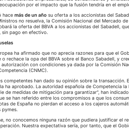
ocupación por el impacto que la fusión tendría en el empl
ó hace
más de un año
su oferta a los accionistas del Sabad
inistros no resuelva, la Comisión Nacional del Mercado de
ará la oferta del BBVA a los accionistas del Sabadell, qu
, sin pago en efectivo.
uselas
ropea ha afirmado que no aprecia razones para que el Gob
 o rechace la opa del BBVA sobre el Banco Sabadell, y cr
a autorización con condiciones ya dada por la Comisión Nac
 Competencia (CNMC).
s competentes han dado su opinión sobre la transacción. E
la ha aprobado. La autoridad española de Competencia la
rie de medidas de mitigación para garantizar", han indicado
ue se han referido entre los compromisos a que los consum
tas de España no pierdan el acceso a los cajeros automáti
s pymes.
e, no conocemos ninguna razón que pudiera justificar el re
peración. Nuestra expectativa sería, por tanto, que el Gob