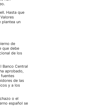
eo.
ell. Hasta que
 Valores
e plantea un
ierno de
ee que debe
ional de los
l Banco Central
 ha aprobado,
 fuentes
idores de las
cos y a los
chazo o el
ierno español se