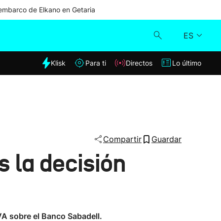
mbarco de Elkano en Getaria
ES
dia
Klisk
Para ti
Directos
Lo último
Klisk
Directos
Para ti
Compartir
Guardar
 la decisión
Lo último
A sobre el Banco Sabadell.