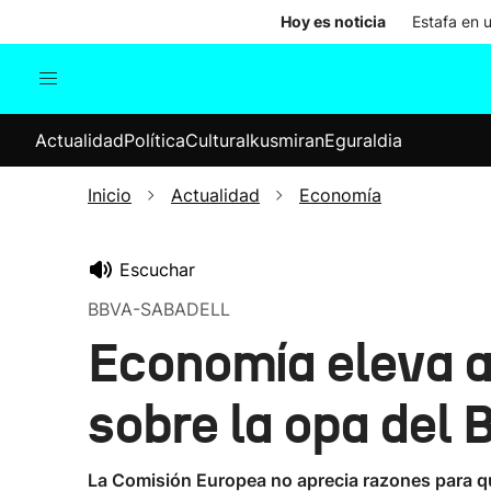
Hoy es noticia
Estafa en 
Actualidad
Política
Cul
Actualidad
Política
Cultura
Ikusmiran
Eguraldia
Sociedad
Elecciones
Economía
Inicio
Actualidad
Economía
Internacional
Escuchar
BBVA-SABADELL
Economía eleva al
sobre la opa del
La Comisión Europea no aprecia razones para qu