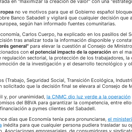
rada en "maximizar la creación de valor" con una "estrategia
uropea
no ve motivos para que el Gobierno español bloquee
re Banco Sabadell y vigilará que cualquier decisión que 
europea, según han informado fuentes comunitarias.
Economía, Carlos Cuerpo, ha explicado en los pasillos del 
isión tras analizar toda la información disponible y const
erés general"
para elevar la cuestión al Consejo de Ministro
cionados con
el potencial impacto de la operación
en el ma
e regulación sectorial, la protección de los trabajadores, la
promoción de la investigación y el desarrollo tecnológico y o
os (Trabajo, Seguridad Social, Transición Ecológica, Indust
 solicitado que la decisión final se elevara al Consejo de M
ril y, por unanimidad,
la CNMC dio luz verde a la operación
misos del BBVA para garantizar la competencia, entre ello
 financiación a pymes clientes del Sabadell.
ince días que Economía tenía para pronunciarse,
el minister
a
inédita para que cualquier persona pudiera trasladar su op
o. Asociaciones empresariales, de consumidores y sindicat