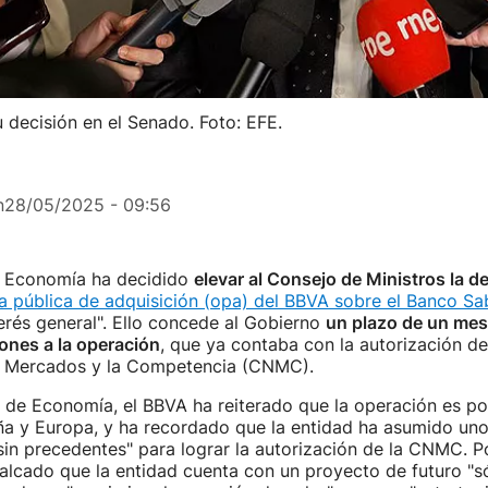
 decisión en el Senado. Foto: EFE.
n
28/05/2025 - 09:56
de Economía ha decidido
elevar al Consejo de Ministros la d
a pública de adquisición (opa) del BBVA sobre el Banco Sa
erés general". Ello concede al Gobierno
un plazo de un mes
ones a la operación
, que ya contaba con la autorización d
s Mercados y la Competencia (CNMC).
n de Economía, el BBVA ha reiterado que la operación es po
ña y Europa, y ha recordado que la entidad ha asumido un
n precedentes" para lograr la autorización de la CNMC. Po
alcado que la entidad cuenta con un proyecto de futuro "só