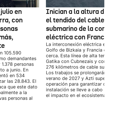
julio en
Inician a la altura de Lemo
rra, con
el tendido del cable
rsonas
submarino de la conexión
más,
eléctrica con Francia
te
La interconexión eléctrica entre el
Golfo de Bizkaia y Francia está más
on 105.590
cerca. Esta línea de alta tensión unirá
como demandantes
Gatika con Cubnezais y contará con
 1.378 personas
276 kilómetros de cable submarino.
o a junio. En
Los trabajos se prolongarán hasta
entó en 534
verano de 2027 y Azti supervisará la
ar las 28.843. El
operación para garantizar que la
aca que este dato
instalación se lleve a cabo minimizan
palmente a la
el impacto en el ecosistema marino.
vas personas al