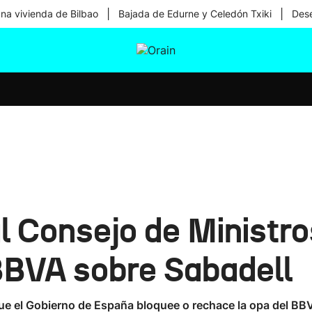
|
|
una vivienda de Bilbao
Bajada de Edurne y Celedón Txiki
Dese
tura
Ikusmiran
Egural
Salud
Tecnología
 Consejo de Ministros
 BBVA sobre Sabadell
e el Gobierno de España bloquee o rechace la opa del BBV