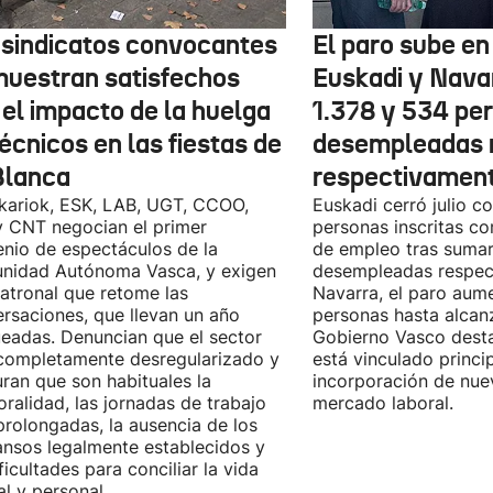
 sindicatos convocantes
El paro sube en 
muestran satisfechos
Euskadi y Nava
 el impacto de la huelga
1.378 y 534 pe
écnicos en las fiestas de
desempleadas 
Blanca
respectivamen
kariok, ESK, LAB, UGT, CCOO,
Euskadi cerró julio c
 CNT negocian el primer
personas inscritas 
nio de espectáculos de la
de empleo tras sumar
nidad Autónoma Vasca, y exigen
desempleadas respect
patronal que retome las
Navarra, el paro aum
rsaciones, que llevan un año
personas hasta alcanz
eadas. Denuncian que el sector
Gobierno Vasco dest
completamente desregularizado y
está vinculado princi
ran que son habituales la
incorporación de nue
ralidad, las jornadas de trabajo
mercado laboral.
rolongadas, la ausencia de los
nsos legalmente establecidos y
ificultades para conciliar la vida
al y personal.