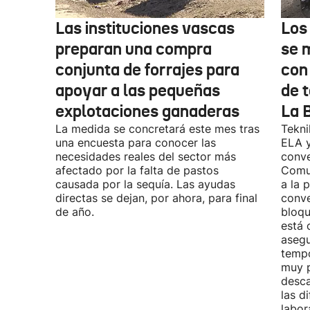
Las instituciones vascas
Los
preparan una compra
se 
conjunta de forrajes para
con
apoyar a las pequeñas
de t
explotaciones ganaderas
La 
La medida se concretará este mes tras
Tekni
una encuesta para conocer las
ELA y
necesidades reales del sector más
conve
afectado por la falta de pastos
Comu
causada por la sequía. Las ayudas
a la 
directas se dejan, por ahora, para final
conve
de año.
bloqu
está 
asegu
tempo
muy p
desca
las d
labor