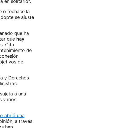
 en solitario".
 o rechace la
adopte se ajuste
Senado que ha
atar que
hay
s. Cita
ntenimiento de
 cohesión
bjetivos de
ria y Derechos
inistros.
sujeta a una
s varios
io abrió una
inión, a través
os han