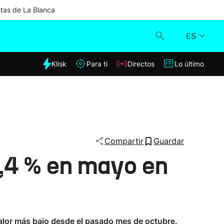
stas de La Blanca
ES
dia
Klisk
Para ti
Directos
Lo último
Klisk
Directos
Para ti
Compartir
Guardar
2,4 % en mayo en
Lo último
 valor más bajo desde el pasado mes de octubre.