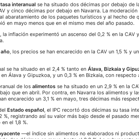
a
tasa interanual
se ha situado dos décimas por debajo de la
CAV y cinco décimas por debajo en Navarra. La moderación
al abaratamiento de los paquetes turísticos y al hecho de q
ubió en mayo menos que en el mismo mes del año pasado.
, la inflación experimentó un ascenso del 0,2 % en la CAV 
a.
 año
, los precios se han encarecido en la CAV un 1,5 % y un
ual se ha situado en el 2,4 % tanto en
Álava, Bizkaia y Gip
 en Álava y Gipuzkoa, y un 0,3 % en Bizkaia, con respecto 
eranual de los
alimentos
se ha situado en un 2,9 % en la CAV
ajo que en abril. Por contra, en Navarra los alimentos y l
han encarecido un 3,1 % en mayo, tres décimas más respecto
del
Estado español
, el IPC recortó dos décimas su tasa int
2 %, registrando así su valor más bajo desde el pasado me
 en el 1,8 %.
byacente
—el índice sin alimentos no elaborados ni produc