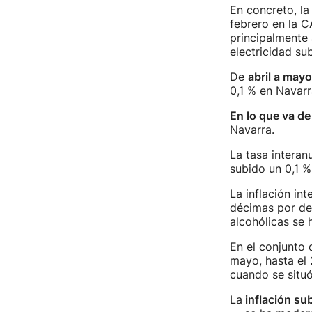
En concreto, l
febrero en la 
principalmente 
electricidad s
De
abril a mayo
0,1 % en Navarr
En lo que va de
Navarra.
La tasa interan
subido un 0,1 %
La inflación int
décimas por deb
alcohólicas se 
En el conjunto 
mayo, hasta el 
cuando se situó
La
inflación su