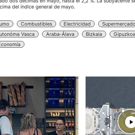
do dos décimas en mayo, hasta el 2,2 %. La subyacente se
cima del índice general de mayo.
umo
Combustibles
Electricidad
Supermercad
utonóma Vasca
Araba-Álava
Bizkaia
Gipuzko
Economía