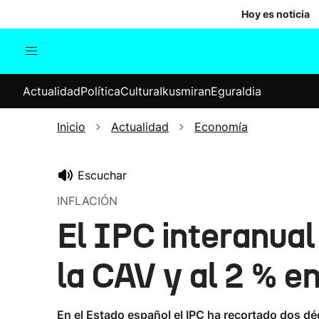
Hoy es noticia
Actualidad
Política
Cul
Actualidad
Política
Cultura
Ikusmiran
Eguraldia
Sociedad
Elecciones
Economía
Inicio
Actualidad
Economía
Internacional
Escuchar
INFLACIÓN
El IPC interanua
la CAV y al 2 % e
En el Estado español el IPC ha recortado dos dé