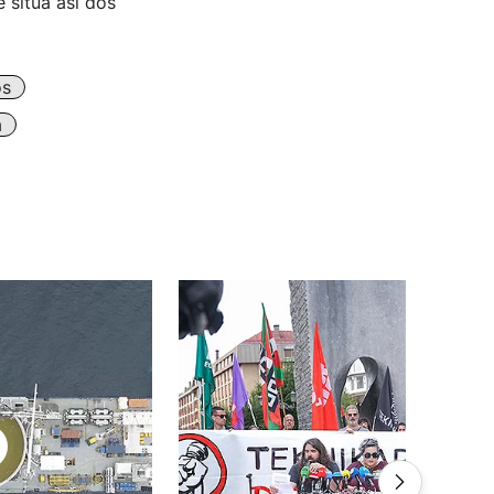
 sitúa así dos
os
a