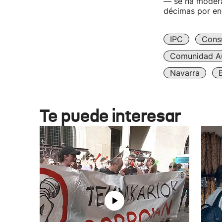
— se ha modera
décimas por en
IPC
Cons
Comunidad A
Navarra
Te puede interesar