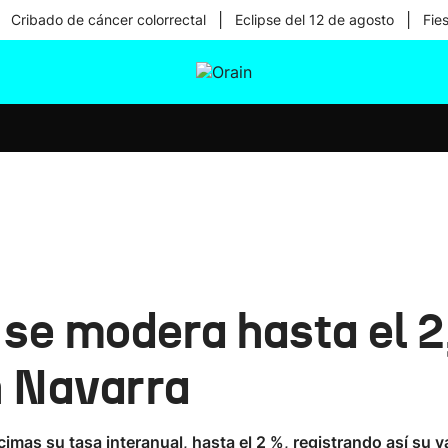
|
|
Cribado de cáncer colorrectal
Eclipse del 12 de agosto
Fie
tura
Ikusmiran
Egural
Salud
Tecnología
l se modera hasta el 
n Navarra
cimas su tasa interanual, hasta el 2 %, registrando así su