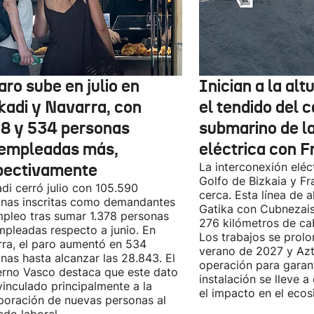
aro sube en julio en
Inician a la al
kadi y Navarra, con
el tendido del 
78 y 534 personas
submarino de l
empleadas más,
eléctrica con F
pectivamente
La interconexión eléct
Golfo de Bizkaia y Fr
di cerró julio con 105.590
cerca. Esta línea de a
nas inscritas como demandantes
Gatika con Cubnezais
pleo tras sumar 1.378 personas
276 kilómetros de ca
pleadas respecto a junio. En
Los trabajos se prol
ra, el paro aumentó en 534
verano de 2027 y Azti
nas hasta alcanzar las 28.843. El
operación para garant
rno Vasco destaca que este dato
instalación se lleve 
vinculado principalmente a la
el impacto en el ecos
poración de nuevas personas al