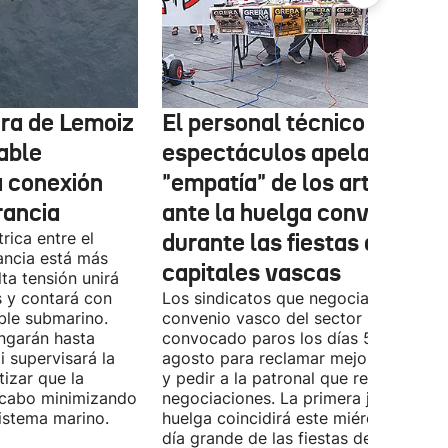
tura de Lemoiz
El personal técnico de
cable
espectáculos apela a la
a conexión
"empatía" de los artistas
rancia
ante la huelga convocada
rica entre el
durante las fiestas de las
ancia está más
capitales vascas
lta tensión unirá
 y contará con
Los sindicatos que negocian el prime
ble submarino.
convenio vasco del sector han
ongarán hasta
convocado paros los días 5, 14 y 26 
 supervisará la
agosto para reclamar mejoras labora
izar que la
y pedir a la patronal que retome las
a cabo minimizando
negociaciones. La primera jornada de
istema marino.
huelga coincidirá este miércoles con 
día grande de las fiestas de Vitoria-