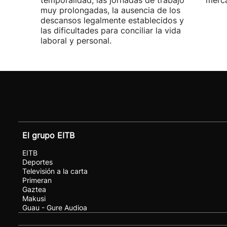
temporalidad, las jornadas de trabajo
merca
muy prolongadas, la ausencia de los
descansos legalmente establecidos y
las dificultades para conciliar la vida
laboral y personal.
El grupo EITB
EITB
Deportes
Televisión a la carta
Primeran
Gaztea
Makusi
Guau - Gure Audioa