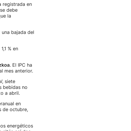
 registrada en
 se debe
ue la
y una bajada del
 1,1 % en
uzkoa
. El IPC ha
al mes anterior.
, siete
as bebidas no
 a abril.
eranual en
s de octubre,
tos energéticos