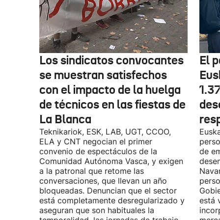
Los sindicatos convocantes
El p
se muestran satisfechos
Eus
con el impacto de la huelga
1.3
de técnicos en las fiestas de
des
La Blanca
res
Teknikariok, ESK, LAB, UGT, CCOO,
Euska
ELA y CNT negocian el primer
perso
convenio de espectáculos de la
de em
Comunidad Autónoma Vasca, y exigen
desem
a la patronal que retome las
Navar
conversaciones, que llevan un año
perso
bloqueadas. Denuncian que el sector
Gobie
está completamente desregularizado y
está 
aseguran que son habituales la
incor