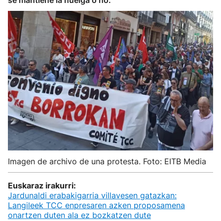
se mantiene la huelga o no.
Imagen de archivo de una protesta. Foto: EITB Media
Euskaraz irakurri:
Jardunaldi erabakigarria villavesen gatazkan:
Langileek TCC enpresaren azken proposamena
onartzen duten ala ez bozkatzen dute