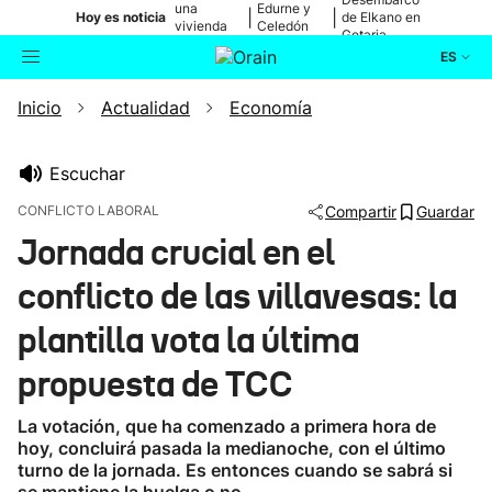
una
Edurne y
|
|
Hoy es noticia
de Elkano en
vivienda
Celedón
Getaria
de Bilbao
Txiki
ES
Inicio
Actualidad
Economía
Actualidad
Buscador
Política
Escuchar
CONFLICTO LABORAL
Compartir
Guardar
Cultura
Jornada crucial en el
conflicto de las villavesas: la
Ikusmiran
plantilla vota la última
Eguraldia
propuesta de TCC
La votación, que ha comenzado a primera hora de
hoy, concluirá pasada la medianoche, con el último
turno de la jornada. Es entonces cuando se sabrá si