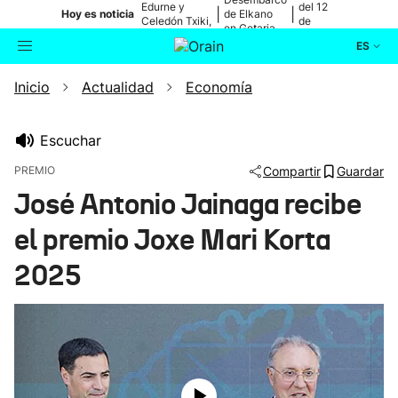
Edurne y
del 12
|
|
Hoy es noticia
de Elkano
Celedón Txiki,
de
en Getaria
en directo
agosto
ES
Inicio
Actualidad
Economía
Actualidad
Buscador
Política
Escuchar
PREMIO
Compartir
Guardar
Cultura
José Antonio Jainaga recibe
el premio Joxe Mari Korta
Ikusmiran
2025
Eguraldia