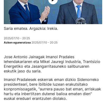
Saria ematea. Argazkia: Irekia.
2025/07/10 - 20:25
Azken eguneratzea
2025/07/10 - 20:25
Jose Antonio Jainagak Imanol Pradales
lehendakariaren eta Mikel Jauregi Industria, Trantsizio
Energetiko eta Jasangarritasuneko sailburuaren
eskutik jaso du saria.
Imanol Pradalesek eskerrak eman dizkio Sidenorreko
presidenteari, bere ibilbide luzean erakutsitako
konpromisoagatik, "aurrera pauso bat eman, arriskuak
hartu eta inbertitzen dutenei balioa ematen dien"
euskal ereduari erantzuten diolako.