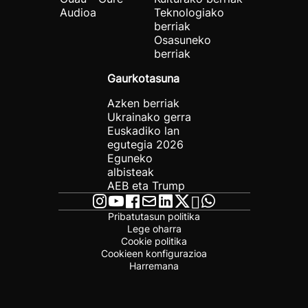
Audioa
Teknologiako
berriak
Osasuneko
berriak
Gaurkotasuna
Azken berriak
Ukrainako gerra
Euskadiko lan
egutegia 2026
Eguneko
albisteak
AEB eta Trump
Pribatutasun politika
Lege oharra
Cookie politika
Cookieen konfigurazioa
Harremana