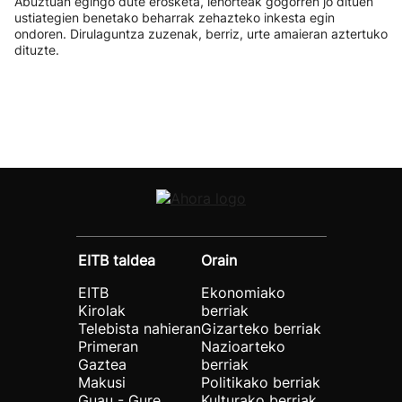
Abuztuan egingo dute erosketa, lehorteak gogorren jo dituen
ustiategien benetako beharrak zehazteko inkesta egin
ondoren. Dirulaguntza zuzenak, berriz, urte amaieran aztertuko
dituzte.
EITB taldea
Orain
EITB
Ekonomiako
Kirolak
berriak
Telebista nahieran
Gizarteko berriak
Primeran
Nazioarteko
Gaztea
berriak
Makusi
Politikako berriak
Guau - Gure
Kulturako berriak