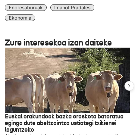
Enpresaburuak
Imanol Pradales
Ekonomia
Zure interesekoa izan daiteke
Euskal erakundeek bazka erosketa bateratua
egingo dute abeltzaintza ustiategi txikienei
laguntzeko