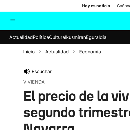
Hoy es noticia
Cañona
Actualidad
Política
Cul
Actualidad
Política
Cultura
Ikusmiran
Eguraldia
Sociedad
Elecciones
Economía
Inicio
Actualidad
Economía
Internacional
Escuchar
VIVIENDA
El precio de la v
segundo trimestre
Navarra