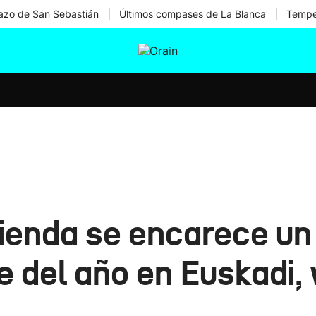
|
|
zo de San Sebastián
Últimos compases de La Blanca
Temper
tura
Ikusmiran
Egural
Salud
Tecnología
ivienda se encarece un
 del año en Euskadi, 