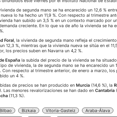
 difundidos este viernes por el Instituto Nacional de Esta
 vivienda de segunda mano se ha encarecido un 12,6 % entre 
 nueva lo ha hecho un 11,9 %. Con respecto al trimestre ante
ivienda han subido un 3,5 % en un contexto marcado por un
demanda creciente. En lo que va de año la vivienda se ha 
 %.
 Foral
, la vivienda de segunda mano refleja el crecimient
n 12,3 %, mientras que la vivienda nueva se sitúa en el 11,
ior, los precios suben en Navarra un 4,2 %.
de España
la subida del precio de la vivienda se ha situado
 tipo de vivienda, la de segunda mano se ha encarecido un 1
. Con respecto al trimestre anterior, de enero a marzo, los 
ubido un 4 %.
bidas de precios se han producido en
Murcia
(14,6 %), la
R
). Las menores revalorizaciones se han dado en
Cantabria
(
ncha
(11,3 %).
Bilbao
Bizkaia
Vitoria-Gasteiz
Araba-Álava