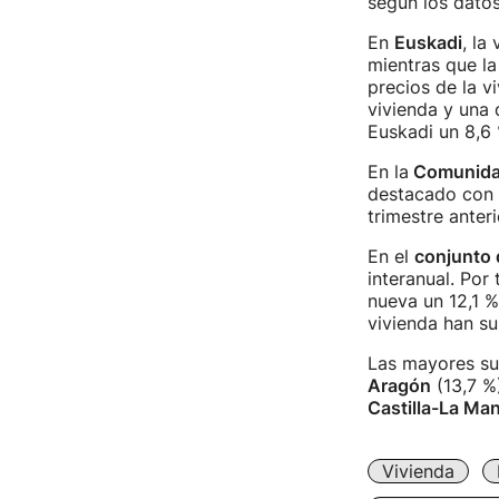
según los datos
En
Euskadi
, la
mientras que la
precios de la v
vivienda y una 
Euskadi un 8,6
En la
Comunidad
destacado con u
trimestre anter
En el
conjunto 
interanual. Por
nueva un 12,1 %
vivienda han s
Las mayores su
Aragón
(13,7 %
Castilla-La Ma
Vivienda