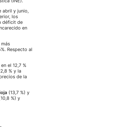
dística (INE).
abril y junio,
rior, los
 déficit de
encarecido en
o más
5%. Respecto al
 en el 12,7 %
2,8 % y la
precios de la
ioja
(13,7 %) y
10,8 %) y