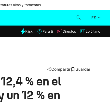
aturas altas y tormentas
ES
dia
Klisk
Para ti
Directos
Lo último
Klisk
Directos
Para ti
Compartir
Guardar
 12,4 % en el
Lo último
y un 12 % en