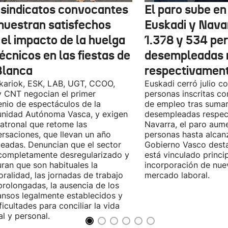
 sindicatos convocantes
El paro sube en 
muestran satisfechos
Euskadi y Nava
 el impacto de la huelga
1.378 y 534 pe
écnicos en las fiestas de
desempleadas 
Blanca
respectivamen
kariok, ESK, LAB, UGT, CCOO,
Euskadi cerró julio c
 CNT negocian el primer
personas inscritas 
nio de espectáculos de la
de empleo tras sumar
nidad Autónoma Vasca, y exigen
desempleadas respect
patronal que retome las
Navarra, el paro aum
rsaciones, que llevan un año
personas hasta alcanz
eadas. Denuncian que el sector
Gobierno Vasco dest
completamente desregularizado y
está vinculado princi
ran que son habituales la
incorporación de nue
ralidad, las jornadas de trabajo
mercado laboral.
rolongadas, la ausencia de los
nsos legalmente establecidos y
ificultades para conciliar la vida
al y personal.