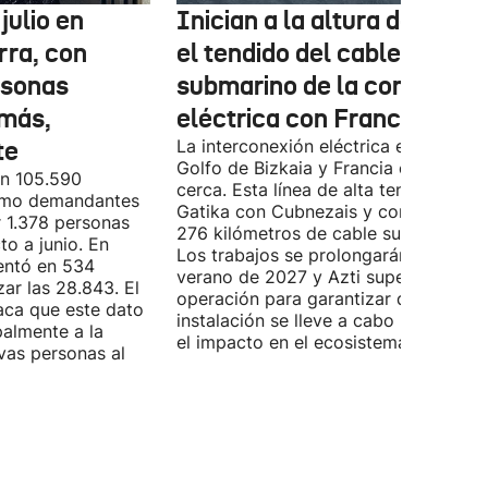
julio en
Inician a la altura de Lemo
rra, con
el tendido del cable
rsonas
submarino de la conexión
más,
eléctrica con Francia
te
La interconexión eléctrica entre el
Golfo de Bizkaia y Francia está más
on 105.590
cerca. Esta línea de alta tensión unirá
como demandantes
Gatika con Cubnezais y contará con
 1.378 personas
276 kilómetros de cable submarino.
o a junio. En
Los trabajos se prolongarán hasta
entó en 534
verano de 2027 y Azti supervisará la
ar las 28.843. El
operación para garantizar que la
aca que este dato
instalación se lleve a cabo minimizan
palmente a la
el impacto en el ecosistema marino.
vas personas al