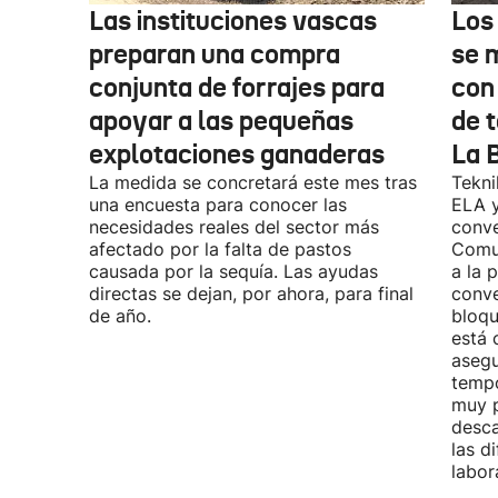
Las instituciones vascas
Los
preparan una compra
se 
conjunta de forrajes para
con
apoyar a las pequeñas
de t
explotaciones ganaderas
La 
La medida se concretará este mes tras
Tekni
una encuesta para conocer las
ELA y
necesidades reales del sector más
conve
afectado por la falta de pastos
Comu
causada por la sequía. Las ayudas
a la 
directas se dejan, por ahora, para final
conve
de año.
bloqu
está 
asegu
tempo
muy p
desca
las d
labor