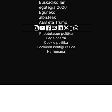
Euskadiko lan
egutegia 2026
Eguneko
albisteak
AEB eta Trump
Pribatutasun politika
Lege oharra
Cookie politika
Cookieen konfigurazioa
Harremana