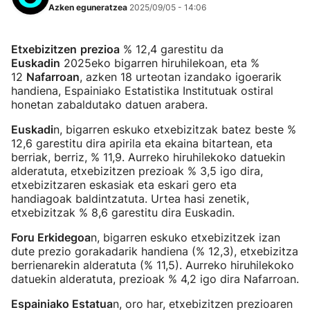
Azken eguneratzea
2025/09/05 - 14:06
Etxebizitzen
prezioa
% 12,4 garestitu da
Euskadin
2025eko bigarren hiruhilekoan, eta %
12
Nafarroan
, azken 18 urteotan izandako igoerarik
handiena, Espainiako Estatistika Institutuak ostiral
honetan zabaldutako datuen arabera.
Euskadi
n, bigarren eskuko etxebizitzak batez beste %
12,6 garestitu dira apirila eta ekaina bitartean, eta
berriak, berriz, % 11,9. Aurreko hiruhilekoko datuekin
alderatuta, etxebizitzen prezioak % 3,5 igo dira,
etxebizitzaren eskasiak eta eskari gero eta
handiagoak baldintzatuta. Urtea hasi zenetik,
etxebizitzak % 8,6 garestitu dira Euskadin.
Foru Erkidegoa
n, bigarren eskuko etxebizitzek izan
dute prezio gorakadarik handiena (% 12,3), etxebizitza
berrienarekin alderatuta (% 11,5). Aurreko hiruhilekoko
datuekin alderatuta, prezioak % 4,2 igo dira Nafarroan.
Espainiako Estatua
n, oro har, etxebizitzen prezioaren