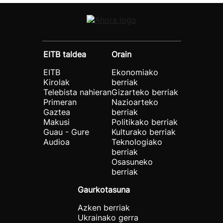
EITB taldea
Orain
EITB
Ekonomiako
Kirolak
berriak
Telebista nahieran
Gizarteko berriak
Primeran
Nazioarteko
Gaztea
berriak
Makusi
Politikako berriak
Guau - Gure
Kulturako berriak
Audioa
Teknologiako
berriak
Osasuneko
berriak
Gaurkotasuna
Azken berriak
Ukrainako gerra