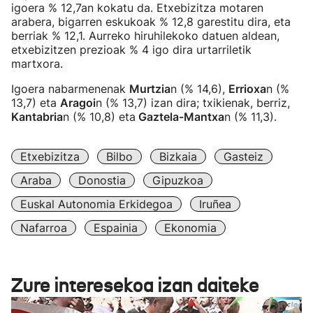
igoera % 12,7an kokatu da. Etxebizitza motaren
arabera, bigarren eskukoak % 12,8 garestitu dira, eta
berriak % 12,1. Aurreko hiruhilekoko datuen aldean,
etxebizitzen prezioak % 4 igo dira urtarriletik
martxora.
Igoera nabarmenenak
Murtzia
n (% 14,6),
Errioxa
n (%
13,7) eta
Aragoi
n (% 13,7) izan dira; txikienak, berriz,
Kantabria
n (% 10,8) eta
Gaztela-Mantxa
n (% 11,3).
Etxebizitza
Bilbo
Bizkaia
Gasteiz
Araba
Donostia
Gipuzkoa
Euskal Autonomia Erkidegoa
Iruñea
Nafarroa
Espainia
Ekonomia
Zure interesekoa izan daiteke