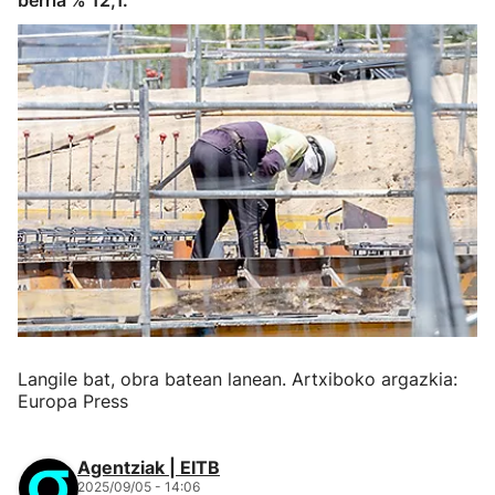
berria % 12,1.
Langile bat, obra batean lanean. Artxiboko argazkia:
Europa Press
Agentziak | EITB
2025/09/05 - 14:06