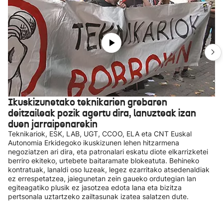
Ikuskizunetako teknikarien grebaren
deitzaileak pozik agertu dira, lanuzteak izan
duen jarraipenarekin
Teknikariok, ESK, LAB, UGT, CCOO, ELA eta CNT Euskal
Autonomia Erkidegoko ikuskizunen lehen hitzarmena
negoziatzen ari dira, eta patronalari eskatu diote elkarrizketei
berriro ekiteko, urtebete baitaramate blokeatuta. Behineko
kontratuak, lanaldi oso luzeak, legez ezarritako atsedenaldiak
ez errespetatzea, jaiegunetan zein gaueko ordutegian lan
egiteagatiko plusik ez jasotzea edota lana eta bizitza
pertsonala uztartzeko zailtasunak izatea salatzen dute.