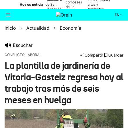
compases
|
|
Hoy es noticia
de San
altas y
de La
Sebastián
tormentas
Blanca
ES
Inicio
Actualidad
Economía
Actualidad
Buscador
Política
Escuchar
CONFLICTO LABORAL
Compartir
Guardar
Cultura
La plantilla de jardinería de
Vitoria-Gasteiz regresa hoy al
Ikusmiran
trabajo tras más de seis
Eguraldia
meses en huelga