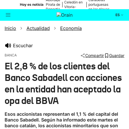
Celedón en
|
|
Hoy es noticia
Pirata de
portuguesas
Vitoria-
Donostia
en las playas
Gasteiz
ES
Inicio
Actualidad
Economía
Actualidad
Buscador
Política
Escuchar
BANCA
Compartir
Guardar
Cultura
El 2,8 % de los clientes del
Banco Sabadell con acciones
Ikusmiran
en la entidad han aceptado la
Eguraldia
opa del BBVA
Esos accionistas representan el 1,1 % del capital del
Banco Sabadell. Según ha informado este martes el
banco catalán, los accionistas minoritarios que son