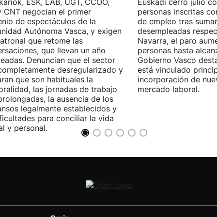
kariok, ESK, LAB, UGT, CCOO,
Euskadi cerró julio c
 CNT negocian el primer
personas inscritas 
nio de espectáculos de la
de empleo tras sumar
nidad Autónoma Vasca, y exigen
desempleadas respect
patronal que retome las
Navarra, el paro aum
rsaciones, que llevan un año
personas hasta alcanz
eadas. Denuncian que el sector
Gobierno Vasco dest
completamente desregularizado y
está vinculado princi
ran que son habituales la
incorporación de nue
ralidad, las jornadas de trabajo
mercado laboral.
rolongadas, la ausencia de los
nsos legalmente establecidos y
ificultades para conciliar la vida
al y personal.