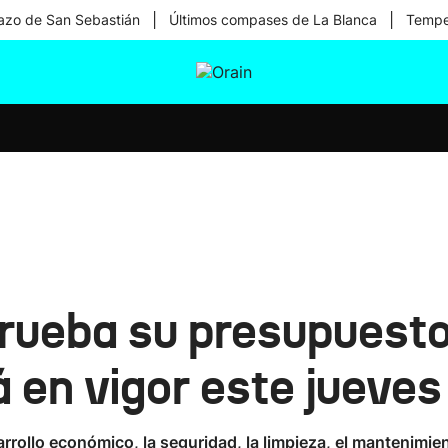
|
|
zo de San Sebastián
Últimos compases de La Blanca
Temper
tura
Ikusmiran
Egural
Salud
Tecnología
rueba su presupuesto
 en vigor este jueves
arrollo económico, la seguridad, la limpieza, el mantenimien