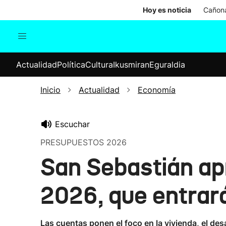
Hoy es noticia
Cañona
Actualidad
Política
Cul
Actualidad
Política
Cultura
Ikusmiran
Eguraldia
Sociedad
Elecciones
Economía
Inicio
Actualidad
Economía
Internacional
Escuchar
PRESUPUESTOS 2026
San Sebastián ap
2026, que entrará
Las cuentas ponen el foco en la vivienda, el des