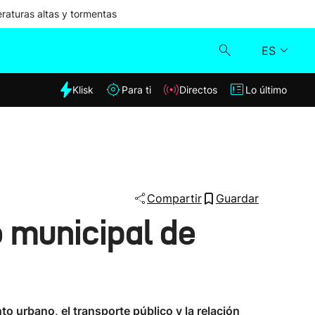
aturas altas y tormentas
ES
dia
Klisk
Para ti
Directos
Lo último
Klisk
Directos
Para ti
Compartir
Guardar
 municipal de
Lo último
to urbano, el transporte público y la relación