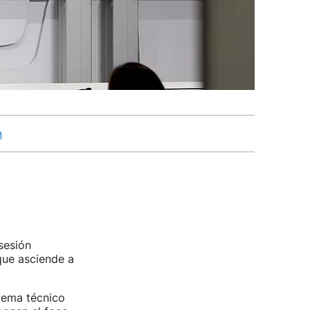
n
sesión
que asciende a
blema técnico