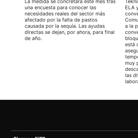
La medida se concretará este mes tras
Tekni
una encuesta para conocer las
ELA y
necesidades reales del sector más
conve
afectado por la falta de pastos
Comu
causada por la sequía. Las ayudas
a la 
directas se dejan, por ahora, para final
conve
de año.
bloqu
está 
asegu
tempo
muy p
desca
las d
labor