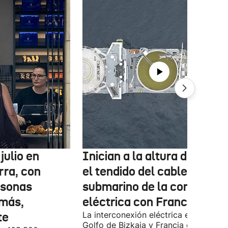
julio en
Inician a la altura de Lemo
rra, con
el tendido del cable
rsonas
submarino de la conexión
más,
eléctrica con Francia
te
La interconexión eléctrica entre el
Golfo de Bizkaia y Francia está más