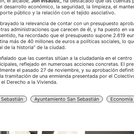
n, el alcalde,
Jon Insausti
,, ha destacado que las cuentas 
 el desarrollo económico, la seguridad, la limpieza, el mant
porte público y la relación con el tejido asociativo.
ubrayado la relevancia de contar con un presupuesto aprob
tras administraciones que carecen de él, y ha puesto en va
 sentido, ha recordado que el presupuesto supone 2.619 eu
tina más de 40 millones de euros a políticas sociales, lo qu
l de la historia” de la ciudad.
ñalado que las cuentas sitúan a la ciudadanía en el centro 
cipales, reflejado en numerosas acciones concretas. El pr
lmente el pasado 27 de noviembre, y su aprobación definit
la tramitación de una enmienda presentada por el Colectiv
 el Derecho a la Vivienda.
 Sebastián
Ayuntamiento San Sebastián
Economía