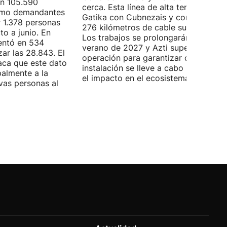
on 105.590
cerca. Esta línea de alta tensión unirá
como demandantes
Gatika con Cubnezais y contará con
 1.378 personas
276 kilómetros de cable submarino.
o a junio. En
Los trabajos se prolongarán hasta
entó en 534
verano de 2027 y Azti supervisará la
ar las 28.843. El
operación para garantizar que la
aca que este dato
instalación se lleve a cabo minimizan
palmente a la
el impacto en el ecosistema marino.
vas personas al