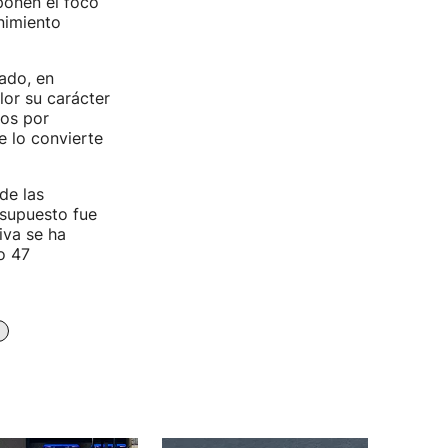
ponen el foco
enimiento
ado, en
lor su carácter
ros por
e lo convierte
de las
esupuesto fue
iva se ha
o 47