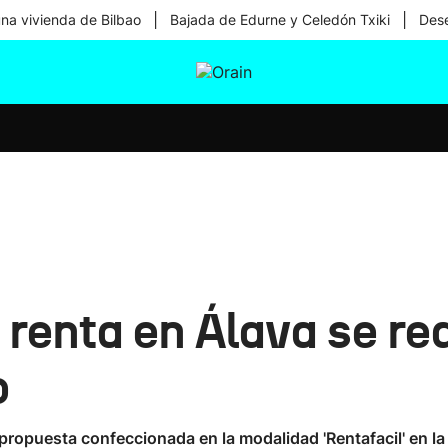
|
|
una vivienda de Bilbao
Bajada de Edurne y Celedón Txiki
Dese
tura
Ikusmiran
Egural
Salud
Tecnología
renta en Álava se rea
o
opuesta confeccionada en la modalidad 'Rentafacil' en la s