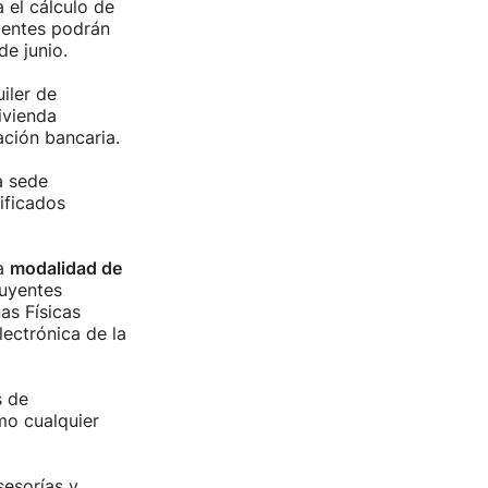
a el cálculo de
uyentes podrán
de junio.
iler de
ivienda
ación bancaria.
a sede
ificados
la
modalidad de
buyentes
as Físicas
lectrónica de la
s de
mo cualquier
sesorías y