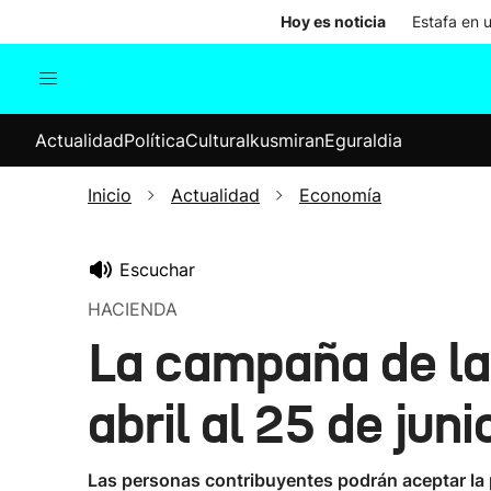
Hoy es noticia
Estafa en 
Actualidad
Política
Cul
Actualidad
Política
Cultura
Ikusmiran
Eguraldia
Sociedad
Elecciones
Economía
Inicio
Actualidad
Economía
Internacional
Escuchar
HACIENDA
La campaña de la 
abril al 25 de juni
Las personas contribuyentes podrán aceptar la pr