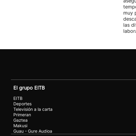
asegu
tempo
muy p
desca
las d
labor
El grupo EITB
EITB
Deportes
Televisión a la carta
Primeran
Gaztea
Makusi
Guau - Gure Audioa