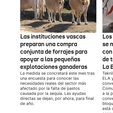
Las instituciones vascas
Los
preparan una compra
se 
conjunta de forrajes para
con
apoyar a las pequeñas
de t
explotaciones ganaderas
La 
La medida se concretará este mes tras
Tekni
una encuesta para conocer las
ELA y
necesidades reales del sector más
conve
afectado por la falta de pastos
Comu
causada por la sequía. Las ayudas
a la 
directas se dejan, por ahora, para final
conve
de año.
bloqu
está 