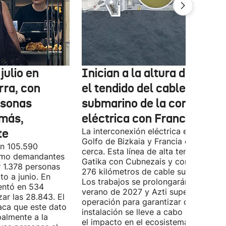
julio en
Inician a la altura de Lemo
rra, con
el tendido del cable
rsonas
submarino de la conexión
más,
eléctrica con Francia
te
La interconexión eléctrica entre el
Golfo de Bizkaia y Francia está más
on 105.590
cerca. Esta línea de alta tensión unirá
como demandantes
Gatika con Cubnezais y contará con
 1.378 personas
276 kilómetros de cable submarino.
o a junio. En
Los trabajos se prolongarán hasta
entó en 534
verano de 2027 y Azti supervisará la
ar las 28.843. El
operación para garantizar que la
aca que este dato
instalación se lleve a cabo minimizan
palmente a la
el impacto en el ecosistema marino.