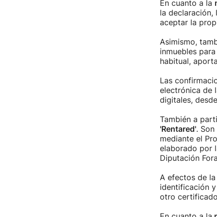
En cuanto a la
la declaración,
aceptar la propu
Asimismo, tambi
inmuebles para 
habitual, aport
Las confirmacio
electrónica de 
digitales, desde
También a parti
'Rentared'
. Son
mediante el Pr
elaborado por l
Diputación Fora
A efectos de la
identificación 
otro certificado
En cuanto a la
m