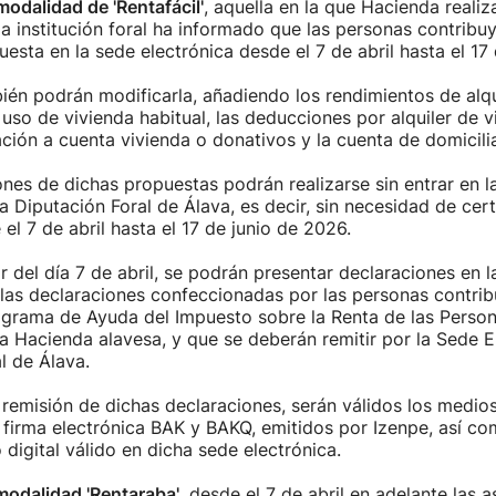
modalidad de 'Rentafácil'
, aquella en la que Hacienda realiz
 la institución foral ha informado que las personas contrib
esta en la sede electrónica desde el 7 de abril hasta el 17 
én podrán modificarla, añadiendo los rendimientos de alqu
uso de vivienda habitual, las deducciones por alquiler de v
ación a cuenta vivienda o donativos y la cuenta de domicili
nes de dichas propuestas podrán realizarse sin entrar en l
la Diputación Foral de Álava, es decir, sin necesidad de cert
 el 7 de abril hasta el 17 de junio de 2026.
r del día 7 de abril, se podrán presentar declaraciones en 
 las declaraciones confeccionadas por las personas contri
ograma de Ayuda del Impuesto sobre la Renta de las Person
a Hacienda alavesa, y que se deberán remitir por la Sede E
l de Álava.
 remisión de dichas declaraciones, serán válidos los medio
y firma electrónica BAK y BAKQ, emitidos por Izenpe, así co
 digital válido en dicha sede electrónica.
odalidad 'Rentaraba'
, desde el 7 de abril en adelante las a