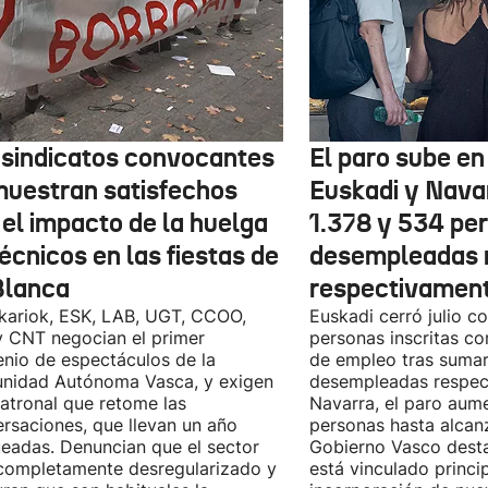
 sindicatos convocantes
El paro sube en 
muestran satisfechos
Euskadi y Nava
 el impacto de la huelga
1.378 y 534 pe
écnicos en las fiestas de
desempleadas 
Blanca
respectivamen
kariok, ESK, LAB, UGT, CCOO,
Euskadi cerró julio c
 CNT negocian el primer
personas inscritas 
nio de espectáculos de la
de empleo tras sumar
nidad Autónoma Vasca, y exigen
desempleadas respect
patronal que retome las
Navarra, el paro aum
rsaciones, que llevan un año
personas hasta alcanz
eadas. Denuncian que el sector
Gobierno Vasco dest
completamente desregularizado y
está vinculado princi