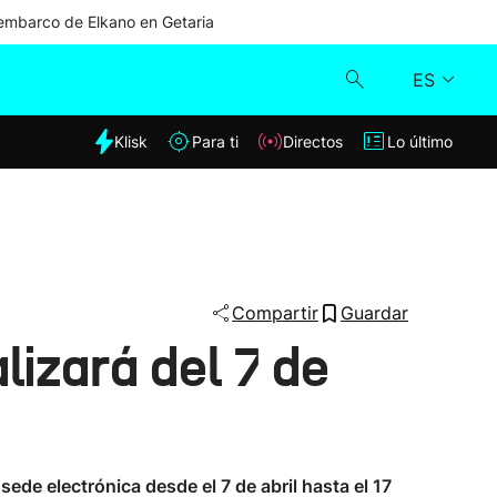
mbarco de Elkano en Getaria
ES
dia
Klisk
Para ti
Directos
Lo último
Klisk
Directos
Para ti
Compartir
Guardar
lizará del 7 de
Lo último
ede electrónica desde el 7 de abril hasta el 17