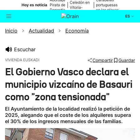
Celedón en
|
|
Hoy es noticia
Pirata de
portuguesas
Vitoria-
Donostia
en las playas
Gasteiz
ES
Inicio
Actualidad
Economía
Actualidad
Buscador
Política
Escuchar
VIVIENDA EUSKADI
Compartir
Guardar
Cultura
El Gobierno Vasco declara el
municipio vizcaíno de Basauri
Ikusmiran
como "zona tensionada"
Eguraldia
El Ayuntamiento de la localidad realizó la petición de
2025, alegando que el coste de los alquileres supera
el 30% de los ingresos mensuales de las familias.