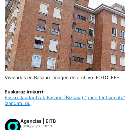
Viviendas en Basauri. Imagen de archivo. FOTO: EFE.
Euskaraz irakurri:
Eusko Jaurlaritzak Basauri (Bizkaia) "gune tentsionatu"
izendatu du
Agencias | EITB
08/06/2026 - 10:13