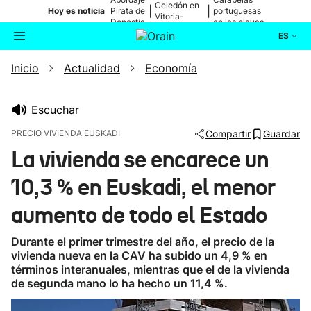
Celedón en
|
|
Hoy es noticia
Pirata de
portuguesas
Vitoria-
Donostia
en las playas
Gasteiz
ES
Inicio
Actualidad
Economía
Actualidad
Buscador
Política
Escuchar
PRECIO VIVIENDA EUSKADI
Compartir
Guardar
Cultura
La vivienda se encarece un
10,3 % en Euskadi, el menor
Ikusmiran
aumento de todo el Estado
Eguraldia
Durante el primer trimestre del año, el precio de la
vivienda nueva en la CAV ha subido un 4,9 % en
términos interanuales, mientras que el de la vivienda
de segunda mano lo ha hecho un 11,4 %.