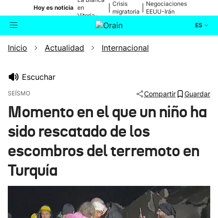
Crisis
Negociaciones
|
|
Hoy es noticia
en
migratoria
EEUU-Irán
Vitoria-
Gasteiz
ES
Inicio
Actualidad
Internacional
Actualidad
Buscador
Política
Escuchar
SEÍSMO
Compartir
Guardar
Cultura
Momento en el que un niño ha
sido rescatado de los
Ikusmiran
escombros del terremoto en
Eguraldia
Turquía