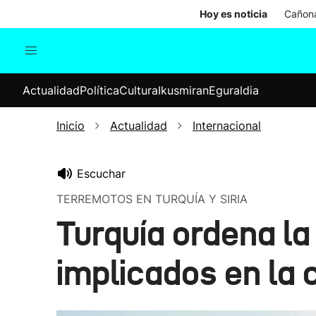
Hoy es noticia
Cañona
Actualidad
Política
Cul
Actualidad
Política
Cultura
Ikusmiran
Eguraldia
Sociedad
Elecciones
Economía
Inicio
Actualidad
Internacional
Internacional
Escuchar
TERREMOTOS EN TURQUÍA Y SIRIA
Turquía ordena l
implicados en la 