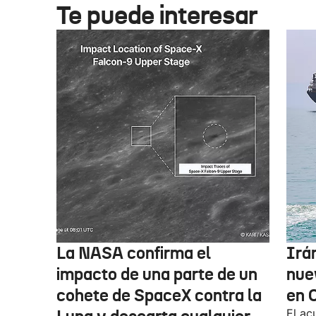
Te puede interesar
La NASA confirma el
Irá
impacto de una parte de un
nue
cohete de SpaceX contra la
en 
El ac