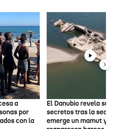
cesa a
El Danubio revela sus
sonas por
secretos tras la sequía:
nados con la
emerge un mamut y