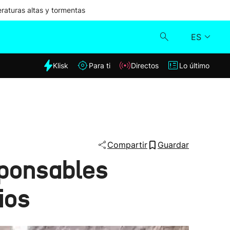
aturas altas y tormentas
ES
dia
Klisk
Para ti
Directos
Lo último
Klisk
Directos
Para ti
Compartir
Guardar
sponsables
Lo último
ios