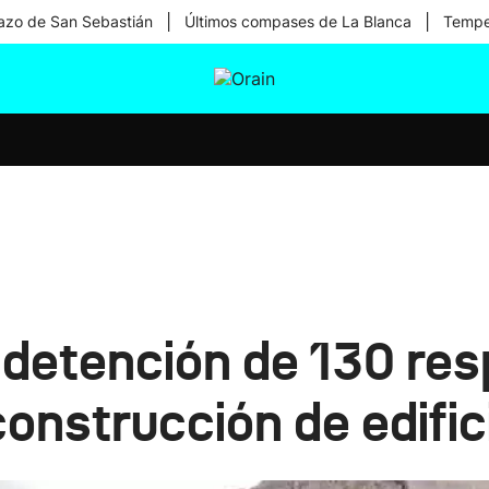
|
|
zo de San Sebastián
Últimos compases de La Blanca
Temper
tura
Ikusmiran
Egural
Salud
Tecnología
a detención de 130 re
construcción de edific