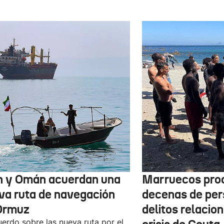
n y Omán acuerdan una
Marruecos pro
va ruta de navegación
decenas de per
Ormuz
delitos relacio
uerdo sobre las nueva ruta por el