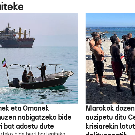
aiteke
nek eta Omanek
Marokok dozen
uzen nabigatzeko bide
auzipetu ditu 
ri bat adostu dute
krisiarekin lotu
arteko bide berri hori egiteko