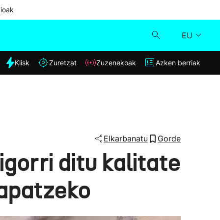
ioak
EU
dia
Klisk
Zuretzat
Zuzenekoak
Azken berriak
Klisk
Zuzenekoak
Zuretzat
Elkarbanatu
Gorde
gorri ditu kalitate
Azken berriak
rapatzeko