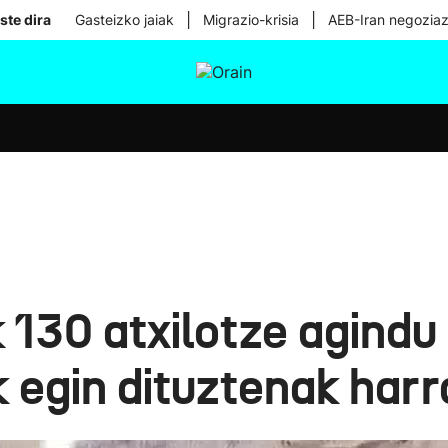
|
|
ste dira
Gasteizko jaiak
Migrazio-krisia
AEB-Iran negoziaz
tura
Ikusmiran
Egural
Osasuna
Teknologia
 130 atxilotze agindu i
k egin dituztenak har