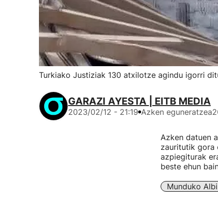
Turkiako Justiziak 130 atxilotze agindu igorri di
GARAZI AYESTA | EITB MEDIA
2023/02/12 - 21:19
Azken eguneratzea
2
Azken datuen ar
zauritutik gora
azpiegiturak er
beste ehun bain
Munduko Albi