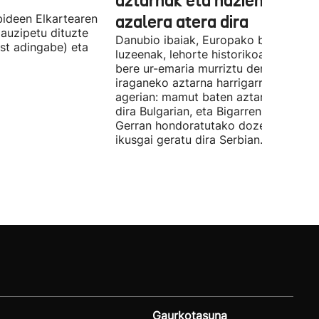
aztarnak eta nazien ontzia
ideen Elkartearen
azalera atera dira
auzipetu dituzte
Danubio ibaiak, Europako bigarren
st adingabe) eta
luzeenak, lehorte historikoa bizi du, e
bere ur-emaria murriztu denez,
iraganeko aztarna harrigarriak utzi di
agerian: mamut baten aztarnak azald
dira Bulgarian, eta Bigarren Mundu
Gerran hondoratutako dozenaka ontz
ikusgai geratu dira Serbian.
Gaurkotasuna