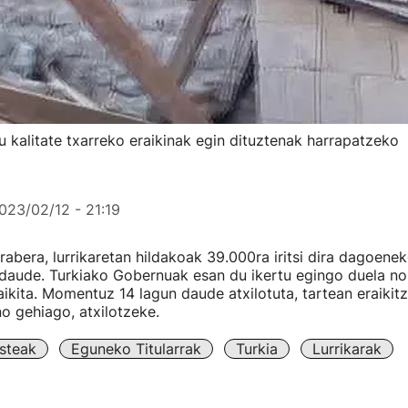
tu kalitate txarreko eraikinak egin dituztenak harrapatzeko
023/02/12 - 21:19
abera, lurrikaretan hildakoak 39.000ra iritsi dira dagoene
 daude. Turkiako Gobernuak esan du ikertu egingo duela n
aikita. Momentuz 14 lagun daude atxilotuta, tartean eraikitz
o gehiago, atxilotzeke.
steak
Eguneko Titularrak
Turkia
Lurrikarak