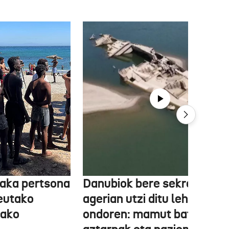
aka pertsona
Danubiok bere sekretuak
Ceutako
agerian utzi ditu lehortear
tako
ondoren: mamut baten