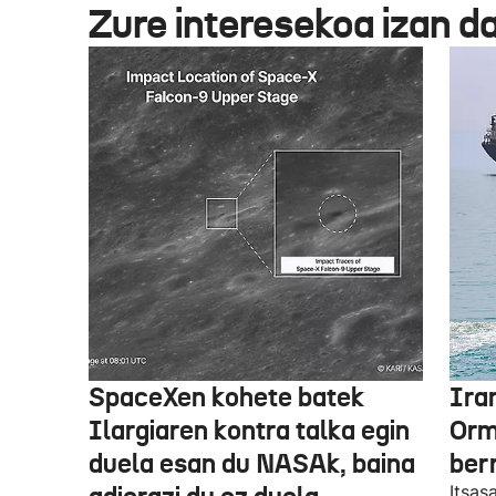
Zure interesekoa izan d
SpaceXen kohete batek
Ira
Ilargiaren kontra talka egin
Orm
duela esan du NASAk, baina
ber
Itsas