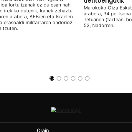
delituengatik
ioa lortu izanak ez du esan nahi
Marokoko Giza Eskub
ro irekiko dutenik, Iranek zehaztu
arabera, 34 pertsona 
ren arabera, AEBren eta Israelen
Tetuanen (tartean, bo
o erasoaldi militarraren ondorioz
52, Nadorren.
aitzuten.
Orain