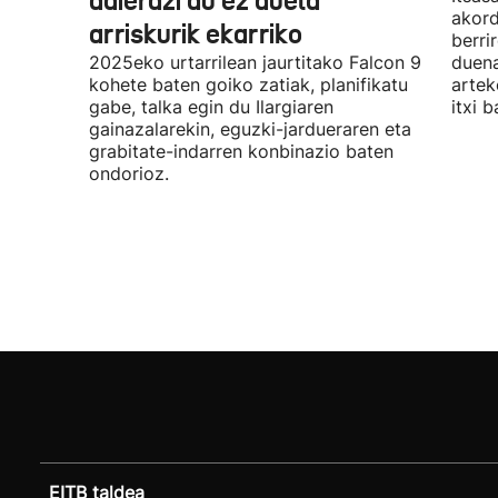
adierazi du ez duela
akord
arriskurik ekarriko
berri
2025eko urtarrilean jaurtitako Falcon 9
duena
kohete baten goiko zatiak, planifikatu
artek
gabe, talka egin du Ilargiaren
itxi b
gainazalarekin, eguzki-jardueraren eta
grabitate-indarren konbinazio baten
ondorioz.
EITB taldea