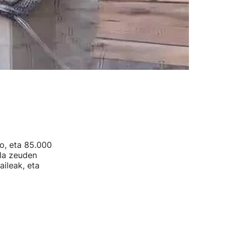
ko, eta 85.000
ola zeuden
aileak, eta