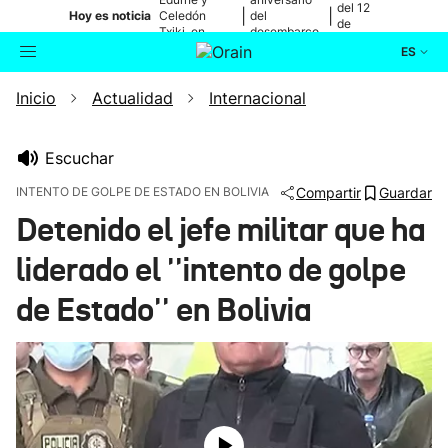
del 12
|
|
Hoy es noticia
Celedón
del
de
Txiki, en
desembarco
agosto
directo
de Elkano
ES
Inicio
Actualidad
Internacional
Actualidad
Buscador
Política
Escuchar
INTENTO DE GOLPE DE ESTADO EN BOLIVIA
Compartir
Guardar
Cultura
Detenido el jefe militar que ha
liderado el ''intento de golpe
Ikusmiran
de Estado'' en Bolivia
Eguraldia