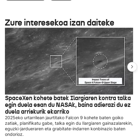
Zure interesekoa izan daiteke
SpaceXen kohete batek Ilargiaren kontra talka
egin duela esan du NASAk, baina adierazi du ez
duela arriskurik ekarriko
2025eko urtarrilean jaurtitako Falcon 9 kohete baten goiko
zatiak, planifikatu gabe, talka egin du Ilargiaren gainazalarekin,
eguzki-jardueraren eta grabitate-indarren konbinazio baten
ondorioz.