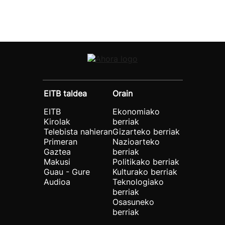
EITB taldea
Orain
EITB
Ekonomiako
Kirolak
berriak
Telebista nahieran
Gizarteko berriak
Primeran
Nazioarteko
Gaztea
berriak
Makusi
Politikako berriak
Guau - Gure
Kulturako berriak
Audioa
Teknologiako
berriak
Osasuneko
berriak