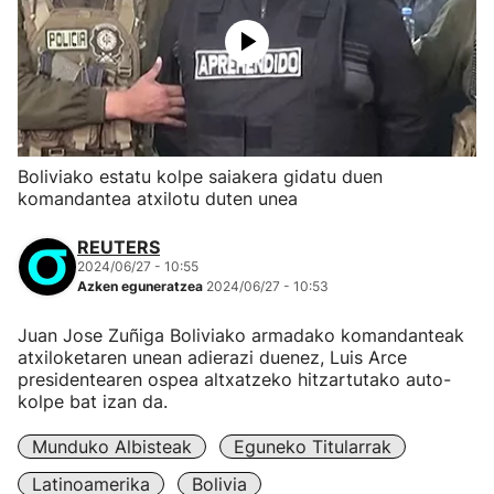
Boliviako estatu kolpe saiakera gidatu duen
komandantea atxilotu duten unea
REUTERS
2024/06/27 - 10:55
Azken eguneratzea
2024/06/27 - 10:53
Juan Jose Zuñiga Boliviako armadako komandanteak
atxiloketaren unean adierazi duenez, Luis Arce
presidentearen ospea altxatzeko hitzartutako auto-
kolpe bat izan da.
Munduko Albisteak
Eguneko Titularrak
Latinoamerika
Bolivia