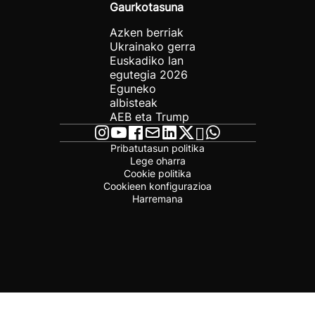
Gaurkotasuna
Azken berriak
Ukrainako gerra
Euskadiko lan
egutegia 2026
Eguneko
albisteak
AEB eta Trump
Pribatutasun politika
Lege oharra
Cookie politika
Cookieen konfigurazioa
Harremana