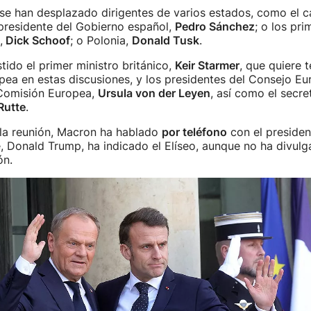
 se han desplazado dirigentes de varios estados, como el ca
 presidente del Gobierno español,
Pedro Sánchez
; o los pri
,
Dick Schoof
; o Polonia,
Donald Tusk
.
tido el primer ministro británico,
Keir Starmer
, que quiere 
pea en estas discusiones, y los presidentes del Consejo E
 Comisión Europea,
Ursula von der Leyen
, así como el secre
Rutte
.
 la reunión, Macron ha hablado
por teléfono
con el presiden
 Donald Trump, ha indicado el Elíseo, aunque no ha divulg
ón.