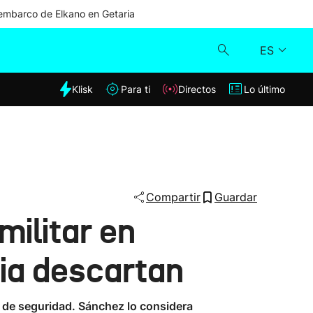
mbarco de Elkano en Getaria
ES
dia
Klisk
Para ti
Directos
Lo último
Klisk
Directos
Para ti
Compartir
Guardar
militar en
Lo último
ia descartan
s de seguridad. Sánchez lo considera