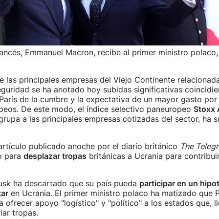
rancés, Emmanuel Macron, recibe al primer ministro polaco,
e las principales empresas del Viejo Continente relacionada
guridad se ha anotado hoy subidas significativas coincidie
París de la cumbre y la expectativa de un mayor gasto por 
peos. De este modo, el índice selectivo paneuropeo
Stoxx 
grupa a las principales empresas cotizadas del sector, ha 
artículo publicado anoche por el diario británico
The Teleg
o para
desplazar tropas
británicas a Ucrania para contribuir
usk ha descartado que su país pueda
participar en un hipo
tar
en Ucrania. El primer ministro polaco ha matizado que P
a ofrecer apoyo "logístico" y "político" a los estados que, l
iar tropas.