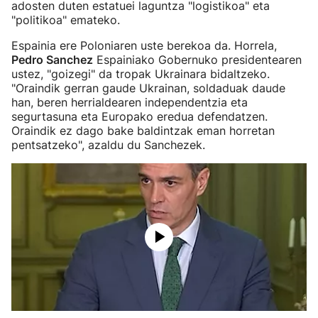
adosten duten estatuei laguntza "logistikoa" eta
"politikoa" emateko.
Espainia ere Poloniaren uste berekoa da. Horrela,
Pedro Sanchez
Espainiako Gobernuko presidentearen
ustez, "goizegi" da tropak Ukrainara bidaltzeko.
"Oraindik gerran gaude Ukrainan, soldaduak daude
han, beren herrialdearen independentzia eta
segurtasuna eta Europako eredua defendatzen.
Oraindik ez dago bake baldintzak eman horretan
pentsatzeko", azaldu du Sanchezek.