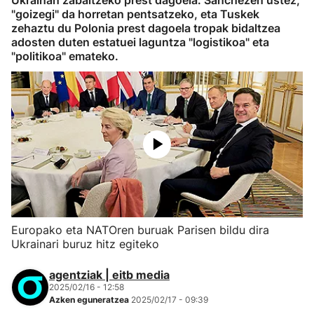
Ukrainan zabaltzeko prest dagoela. Sanchezen ustez,
"goizegi" da horretan pentsatzeko, eta Tuskek
zehaztu du Polonia prest dagoela tropak bidaltzea
adosten duten estatuei laguntza "logistikoa" eta
"politikoa" emateko.
Europako eta NATOren buruak Parisen bildu dira
Ukrainari buruz hitz egiteko
agentziak | eitb media
2025/02/16 - 12:58
Azken eguneratzea
2025/02/17 - 09:39