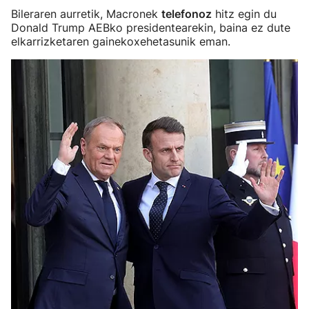
Bileraren aurretik, Macronek
telefonoz
hitz egin du
Donald Trump AEBko presidentearekin, baina ez dute
elkarrizketaren gainekoxehetasunik eman.