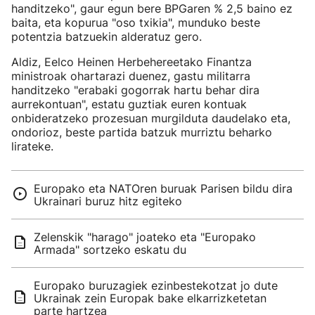
handitzeko", gaur egun bere BPGaren % 2,5 baino ez
baita, eta kopurua "oso txikia", munduko beste
potentzia batzuekin alderatuz gero.
Aldiz, Eelco Heinen Herbehereetako Finantza
ministroak ohartarazi duenez, gastu militarra
handitzeko "erabaki gogorrak hartu behar dira
aurrekontuan", estatu guztiak euren kontuak
onbideratzeko prozesuan murgilduta daudelako eta,
ondorioz, beste partida batzuk murriztu beharko
lirateke.
Europako eta NATOren buruak Parisen bildu dira
Ukrainari buruz hitz egiteko
Zelenskik "harago" joateko eta "Europako
Armada" sortzeko eskatu du
Europako buruzagiek ezinbestekotzat jo dute
Ukrainak zein Europak bake elkarrizketetan
parte hartzea