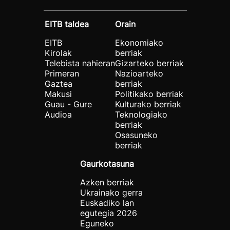
EITB taldea
Orain
EITB
Ekonomiako
Kirolak
berriak
Telebista nahieran
Gizarteko berriak
Primeran
Nazioarteko
Gaztea
berriak
Makusi
Politikako berriak
Guau - Gure
Kulturako berriak
Audioa
Teknologiako
berriak
Osasuneko
berriak
Gaurkotasuna
Azken berriak
Ukrainako gerra
Euskadiko lan
egutegia 2026
Eguneko