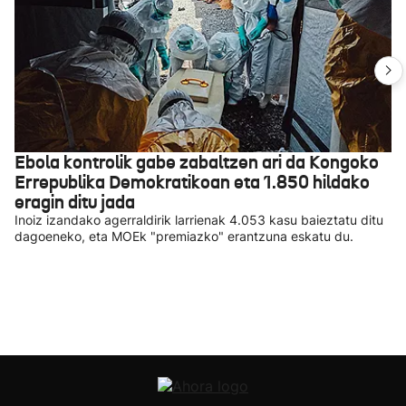
Ebola kontrolik gabe zabaltzen ari da Kongoko
Errepublika Demokratikoan eta 1.850 hildako
eragin ditu jada
Inoiz izandako agerraldirik larrienak 4.053 kasu baieztatu ditu
dagoeneko, eta MOEk "premiazko" erantzuna eskatu du.