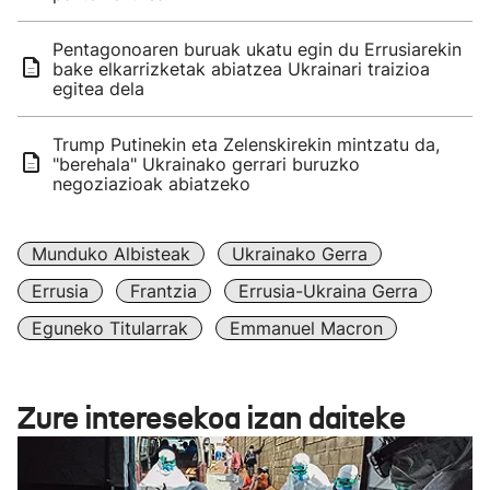
Pentagonoaren buruak ukatu egin du Errusiarekin
bake elkarrizketak abiatzea Ukrainari traizioa
egitea dela
Trump Putinekin eta Zelenskirekin mintzatu da,
"berehala" Ukrainako gerrari buruzko
negoziazioak abiatzeko
Munduko Albisteak
Ukrainako Gerra
Errusia
Frantzia
Errusia-Ukraina Gerra
Eguneko Titularrak
Emmanuel Macron
Zure interesekoa izan daiteke