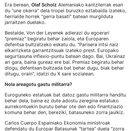
Era berean,
Olaf Scholz
Alemaniako kantzilerrak esan
du "une okerra" dela tropei buruzko eztabaida izateko,
herrialde horrek "gerra basati" batean murgilduta
jarraitzen duelako.
Bestalde, Von der Leyenek adierazi du egoerari
"premiaz" begiratu behar zaiola, eta Europaren
defentsa bultzatzeko eskatu du. "Parisera iritsi naiz
elkarrizketa garrantzitsuak izateko prest. Europako
segurtasuna inflexio-puntu batean dago. Bai, Ukrainaz
ari gara, baina gureaz ere bai. Premiaz begiratu behar
diogu, defentsan bultzada bat behar dugu, biak behar
ditugu, orain", idatzi du X sare sozialean.
Nola areagotu gastu militarra?
Euroguneko estatuak bat datoz gastu militarra handitu
behar dela, baina ez dute adostu zeregina estatuko
aurrekontuekin burutu behar ote den edo finantziazio
komuna behar den, bereziki, batasuneko zorra jaulkiz.
Carlos Cuerpo Espainiako Ekonomia ministroak
defendatu du Europar Batasunak "tartea" duela "zorra