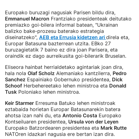
Europako buruzagi nagusiak Parisen bildu dira,
Emmanuel Macron
Frantziako presidenteak deitutako
premiazko goi-bilera informal batean, "Ukrainan
balizko bake-prozesu baterako estrategia
diseinatzeko",
AEB eta Errusia kidetzen ari
direla eta,
Europar Batasuna bazterrean utzita. EBko 27
buruzagietatik 7 baino ez dira joan Parisera, eta
oraindik ez dago aurreikusita goi-bilerarik Bruselan.
Eliseora hainbat herrialdetako agintariak joan dira,
hala nola
Olaf Scholz
Alemaniako kantzilerra,
Pedro
Sanchez
Espainiako Gobernuko presidentea,
Dick
Schoof
Herbehereetako lehen ministroa eta
Donald
Tusk
Poloniako lehen ministroa.
Keir Starmer
Erresuma Batuko lehen ministroak
eztabaida horietan Europar Batasunarekin batera
ahotsa izan nahi du, eta
Antonio Costa
Europako
Kontseiluaren presidentea,
Ursula von der Leyen
Europako Batzordearen presidentea eta
Mark Rutte
NATOren idazkari nagusia ere bertan izan dira.