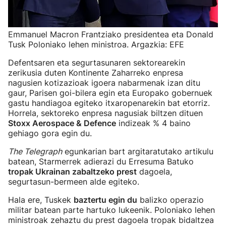
Emmanuel Macron Frantziako presidentea eta Donald
Tusk Poloniako lehen ministroa. Argazkia: EFE
Defentsaren eta segurtasunaren sektorearekin
zerikusia duten Kontinente Zaharreko enpresa
nagusien kotizazioak igoera nabarmenak izan ditu
gaur, Parisen goi-bilera egin eta Europako gobernuek
gastu handiagoa egiteko itxaropenarekin bat etorriz.
Horrela, sektoreko enpresa nagusiak biltzen dituen
Stoxx Aerospace & Defence
indizeak % 4 baino
gehiago gora egin du.
The Telegraph
egunkarian bart argitaratutako artikulu
batean, Starmerrek adierazi du Erresuma Batuko
tropak Ukrainan zabaltzeko prest
dagoela,
segurtasun-bermeen alde egiteko.
Hala ere, Tuskek
baztertu egin du
balizko operazio
militar batean parte hartuko lukeenik. Poloniako lehen
ministroak zehaztu du prest dagoela tropak bidaltzea