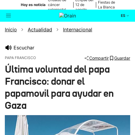
Fiestas de
|
|
Hoy es noticia
cáncer
12 de
La Blanca
colorrectal
agosto
ES
Inicio
Actualidad
Internacional
Actualidad
Buscador
Política
Escuchar
PAPA FRANCISCO
Compartir
Guardar
Cultura
Última voluntad del papa
Francisco: donar el
Ikusmiran
papamovil para ayudar en
Eguraldia
Gaza