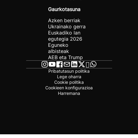
Gaurkotasuna
Azken berriak
Ukrainako gerra
Euskadiko lan
egutegia 2026
Eguneko
albisteak
AEB eta Trump
Pribatutasun politika
Lege oharra
Cookie politika
Cookieen konfigurazioa
Harremana