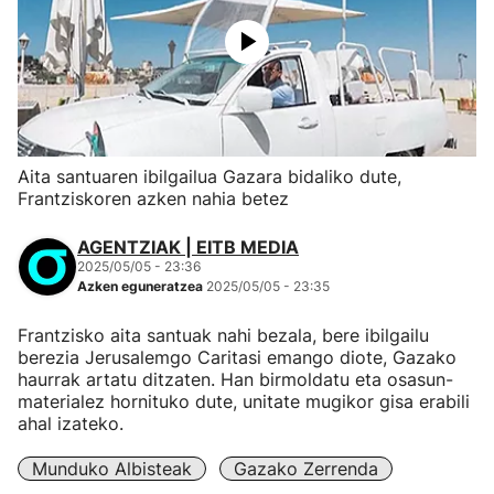
Aita santuaren ibilgailua Gazara bidaliko dute,
Frantziskoren azken nahia betez
AGENTZIAK | EITB MEDIA
2025/05/05 - 23:36
Azken eguneratzea
2025/05/05 - 23:35
Frantzisko aita santuak nahi bezala, bere ibilgailu
berezia Jerusalemgo Caritasi emango diote, Gazako
haurrak artatu ditzaten. Han birmoldatu eta osasun-
materialez hornituko dute, unitate mugikor gisa erabili
ahal izateko.
Munduko Albisteak
Gazako Zerrenda