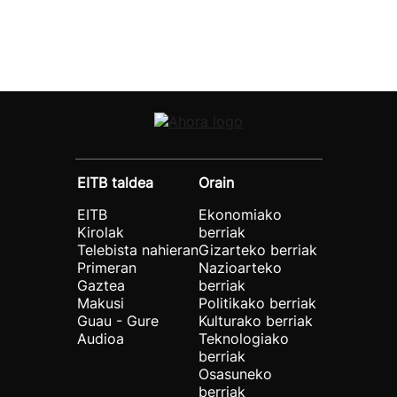
EITB taldea
Orain
EITB
Ekonomiako
Kirolak
berriak
Telebista nahieran
Gizarteko berriak
Primeran
Nazioarteko
Gaztea
berriak
Makusi
Politikako berriak
Guau - Gure
Kulturako berriak
Audioa
Teknologiako
berriak
Osasuneko
berriak