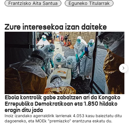
Frantzisko Aita Santua
Eguneko Titularrak
Zure interesekoa izan daiteke
Ebola kontrolik gabe zabaltzen ari da Kongoko
Errepublika Demokratikoan eta 1.850 hildako
eragin ditu jada
Inoiz izandako agerraldirik larrienak 4.053 kasu baieztatu ditu
dagoeneko, eta MOEk "premiazko" erantzuna eskatu du.