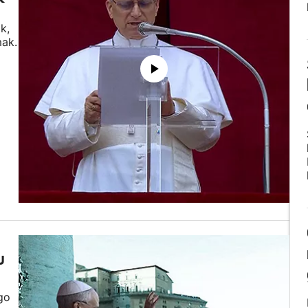
k,
mak.
u
go