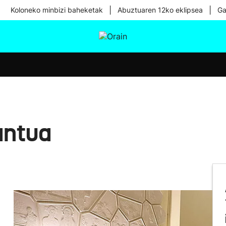
|
|
Koloneko minbizi baheketak
Abuztuaren 12ko eklipsea
Ga
tura
Ikusmiran
Egural
Osasuna
Teknologia
antua