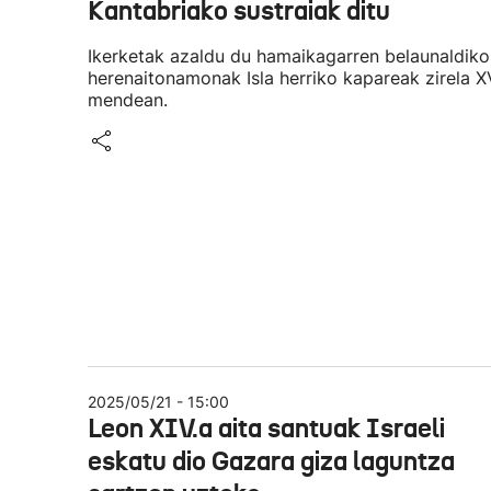
Kantabriako sustraiak ditu
Ikerketak azaldu du hamaikagarren belaunaldiko
herenaitonamonak Isla herriko kapareak zirela XV
mendean.
2025/05/21 - 15:00
Leon XIV.a aita santuak Israeli
eskatu dio Gazara giza laguntza