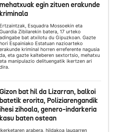
mehatxuak egin zituen erakunde
kriminala
Ertzaintzak, Esquadra Mossoekin eta
Guardia Zibilarekin batera, 17 urteko
adingabe bat atxilotu du Gipuzkoan. Gazte
hori Espainiako Estatuan nazioarteko
erakunde kriminal horren erreferente nagusia
da, eta gazte kalteberen sextortsio, mehatxu
eta manipulazio delituengatik ikertzen ari
dira.
Gizon bat hil da Lizarran, balkoi
batetik erorita, Poliziarengandik
ihesi zihoala, genero-indarkeria
kasu baten ostean
Ikerketaren arabera, hildakoa laugarren