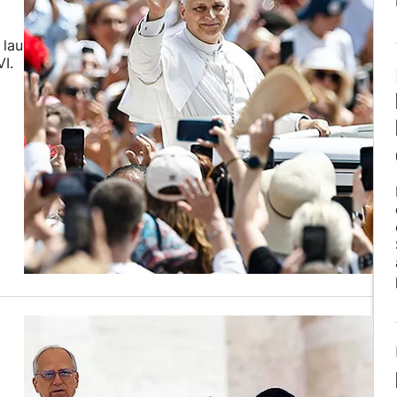
 lau
I.