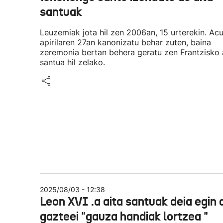
santuak
Leuzemiak jota hil zen 2006an, 15 urterekin. Acu
apirilaren 27an kanonizatu behar zuten, baina
zeremonia bertan behera geratu zen Frantzisko 
santua hil zelako.
2025/08/03 - 12:38
Leon XVI .a aita santuak deia egin 
gazteei "gauza handiak lortzea "