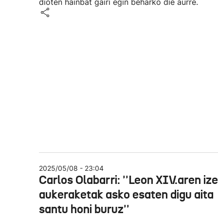
dioten hainbat gairi egin beharko die aurre.
2025/05/08 - 23:04
Carlos Olabarri: ''Leon XIV.aren iz
aukeraketak asko esaten digu aita
santu honi buruz''