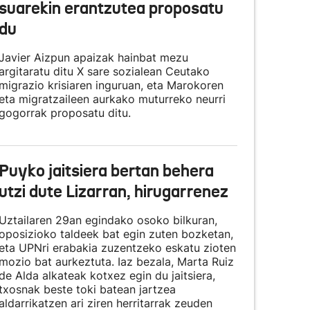
suarekin erantzutea proposatu
du
Javier Aizpun apaizak hainbat mezu
argitaratu ditu X sare sozialean Ceutako
migrazio krisiaren inguruan, eta Marokoren
eta migratzaileen aurkako muturreko neurri
gogorrak proposatu ditu.
Puyko jaitsiera bertan behera
utzi dute Lizarran, hirugarrenez
Uztailaren 29an egindako osoko bilkuran,
oposizioko taldeek bat egin zuten bozketan,
eta UPNri erabakia zuzentzeko eskatu zioten
mozio bat aurkeztuta. Iaz bezala, Marta Ruiz
de Alda alkateak kotxez egin du jaitsiera,
txosnak beste toki batean jartzea
aldarrikatzen ari ziren herritarrak zeuden