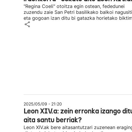
"Regina Coeli" otoitza egin ostean, fededunei
zuzendu zaie San Petri basilikako balkoi nagusiti
eta gogoan izan ditu bi gatazka horietako bikti
2025/05/09 - 21:20
Leon XIV.a: zein erronka izango dit
aita santu berriak?
Leon XIV.ak bere aitasantutzari zuzenean eragin