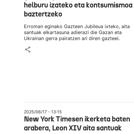
helburu izateko eta kontsumismoa
baztertzeko
Erroman eginako Gazteen Jubileua ixteko, aita
santuak elkartasuna adierazi die Gazan eta
Ukrainan gerra pairatzen ari diren gazteei.
2025/06/17 - 13:15
New York Timesen ikerketa baten
arabera, Leon XIV aita santuak