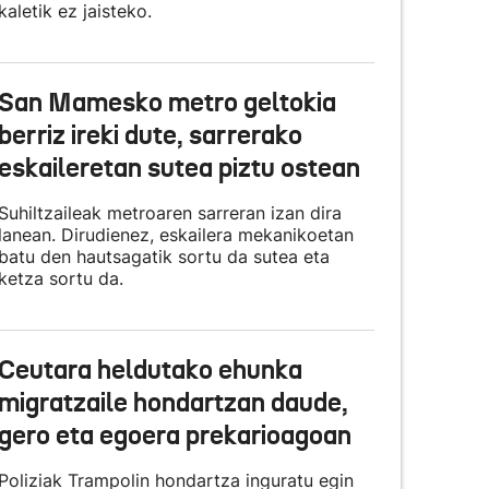
kaletik ez jaisteko.
San Mamesko metro geltokia
berriz ireki dute, sarrerako
eskaileretan sutea piztu ostean
Suhiltzaileak metroaren sarreran izan dira
lanean. Dirudienez, eskailera mekanikoetan
batu den hautsagatik sortu da sutea eta
ketza sortu da.
Ceutara heldutako ehunka
migratzaile hondartzan daude,
gero eta egoera prekarioagoan
Poliziak Trampolin hondartza inguratu egin