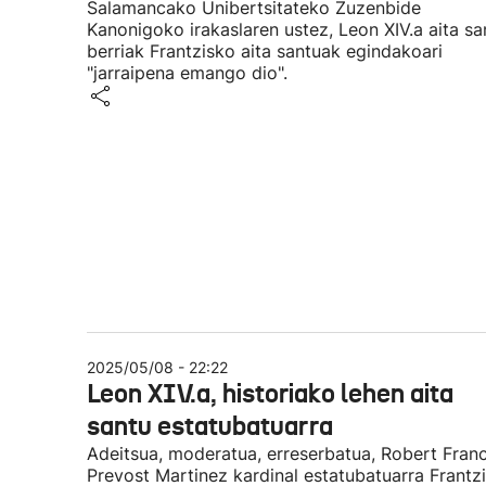
Salamancako Unibertsitateko Zuzenbide
Kanonigoko irakaslaren ustez, Leon XIV.a aita sa
berriak Frantzisko aita santuak egindakoari
"jarraipena emango dio".
2025/05/08 - 22:22
Leon XIV.a, historiako lehen aita
santu estatubatuarra
Adeitsua, moderatua, erreserbatua, Robert Franc
Prevost Martinez kardinal estatubatuarra Frantz