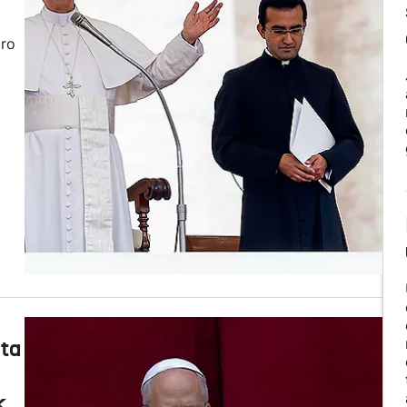
aro
eta
k