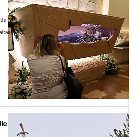
tis
aita
die