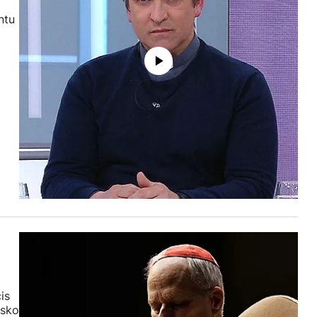
ntu
is
isko