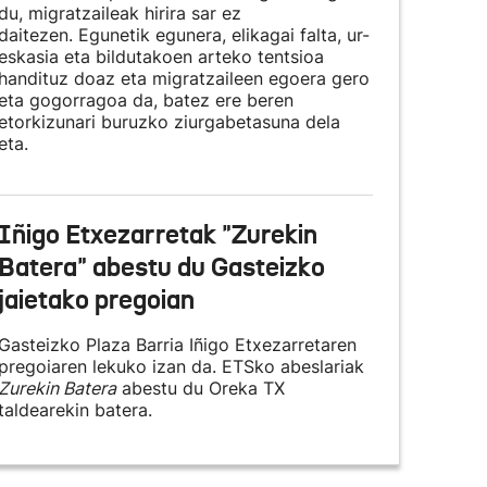
du, migratzaileak hirira sar ez
daitezen. Egunetik egunera, elikagai falta, ur-
eskasia eta bildutakoen arteko tentsioa
handituz doaz eta migratzaileen egoera gero
eta gogorragoa da, batez ere beren
etorkizunari buruzko ziurgabetasuna dela
eta.
Iñigo Etxezarretak "Zurekin
Batera" abestu du Gasteizko
jaietako pregoian
Gasteizko Plaza Barria Iñigo Etxezarretaren
pregoiaren lekuko izan da. ETSko abeslariak
Zurekin Batera
abestu du Oreka TX
taldearekin batera.