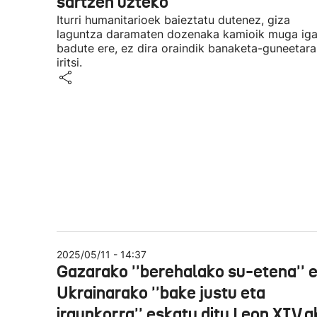
sartzen uzteko
Iturri humanitarioek baieztatu dutenez, giza
laguntza daramaten dozenaka kamioik muga ig
badute ere, ez dira oraindik banaketa-guneetara
iritsi.
2025/05/11 - 14:37
Gazarako ''berehalako su-etena'' 
Ukrainarako ''bake justu eta
iraunkorra'' eskatu ditu Leon XIV.a