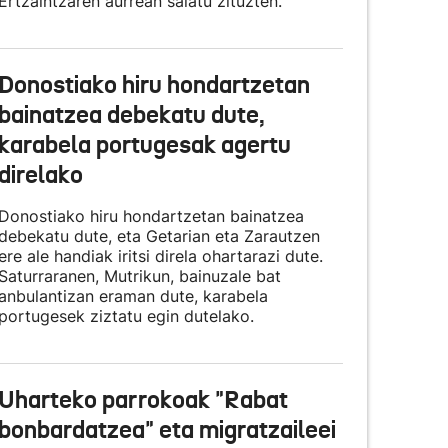
Ertzaintzaren aurrean salatu zituzten.
Donostiako hiru hondartzetan
bainatzea debekatu dute,
karabela portugesak agertu
direlako
Donostiako hiru hondartzetan bainatzea
debekatu dute, eta Getarian eta Zarautzen
ere ale handiak iritsi direla ohartarazi dute.
Saturraranen, Mutrikun, bainuzale bat
anbulantizan eraman dute, karabela
portugesek ziztatu egin dutelako.
Uharteko parrokoak "Rabat
bonbardatzea" eta migratzaileei