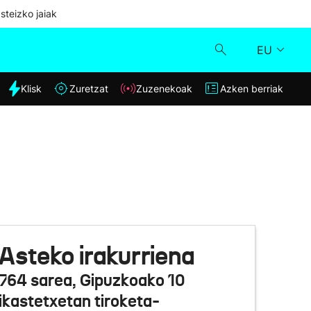
steizko jaiak
EU
dia
Klisk
Zuretzat
Zuzenekoak
Azken berriak
Klisk
Zuzenekoak
Zuretzat
Azken berriak
Asteko irakurriena
764 sarea, Gipuzkoako 10
ikastetxetan tiroketa-