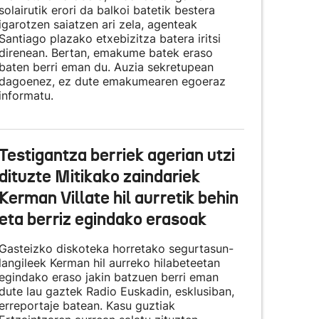
solairutik erori da balkoi batetik bestera
igarotzen saiatzen ari zela, agenteak
Santiago plazako etxebizitza batera iritsi
direnean. Bertan, emakume batek eraso
baten berri eman du. Auzia sekretupean
dagoenez, ez dute emakumearen egoeraz
informatu.
Testigantza berriek agerian utzi
dituzte Mitikako zaindariek
Kerman Villate hil aurretik behin
eta berriz egindako erasoak
Gasteizko diskoteka horretako segurtasun-
langileek Kerman hil aurreko hilabeteetan
egindako eraso jakin batzuen berri eman
dute lau gaztek Radio Euskadin, esklusiban,
erreportaje batean. Kasu guztiak