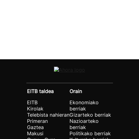
EITB taldea
Orain
EITB
Ekonomiako
Kirolak
berriak
Telebista nahieran
Gizarteko berriak
Primeran
Nazioarteko
Gaztea
berriak
Makusi
Politikako berriak