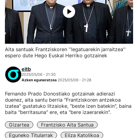
Aita santuak Frantziskoren ''legatuarekin jarraitzea''
espero dute Hego Euskal Herriko gotzainek
eitb
2025/05/06 - 21:30
Azken eguneratzea
2025/05/06 - 21:28
Fernando Prado Donostiako gotzainak adierazi
duenez, aita santu berria "Frantziskoren antzekoa
izatea" gustatuko litzaioke, "beste izen batekin", baina
baita "berritasuna" ere, eta "bere izaerarekin".
Gizartea
Frantzisko Aita Santua
Eguneko Titularrak
Eliza Katolikoa