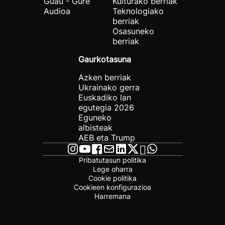
Guau - Gure
Kulturako berriak
Audioa
Teknologiako
berriak
Osasuneko
berriak
Gaurkotasuna
Azken berriak
Ukrainako gerra
Euskadiko lan
egutegia 2026
Eguneko
albisteak
AEB eta Trump
Pribatutasun politika
Lege oharra
Cookie politika
Cookieen konfigurazioa
Harremana