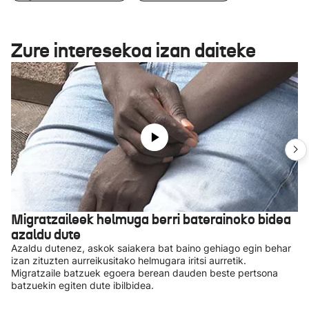
Zure interesekoa izan daiteke
Migratzaileek helmuga berri baterainoko bidea
azaldu dute
Azaldu dutenez, askok saiakera bat baino gehiago egin behar
izan zituzten aurreikusitako helmugara iritsi aurretik.
Migratzaile batzuek egoera berean dauden beste pertsona
batzuekin egiten dute ibilbidea.