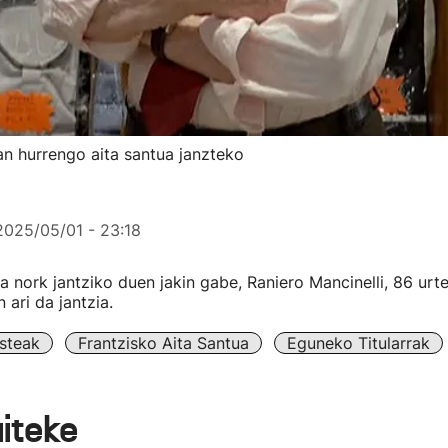
an hurrengo aita santua janzteko
2025/05/01 - 23:18
 nork jantziko duen jakin gabe, Raniero Mancinelli, 86 urte
 ari da jantzia.
steak
Frantzisko Aita Santua
Eguneko Titularrak
aiteke