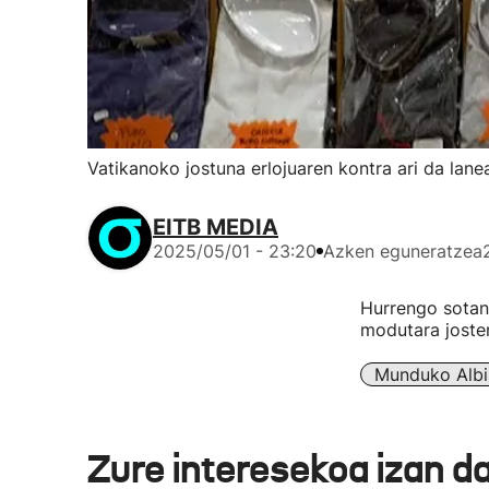
Vatikanoko jostuna erlojuaren kontra ari da lane
EITB MEDIA
2025/05/01 - 23:20
Azken eguneratzea
Hurrengo sotana
modutara josten
Munduko Albi
Zure interesekoa izan d