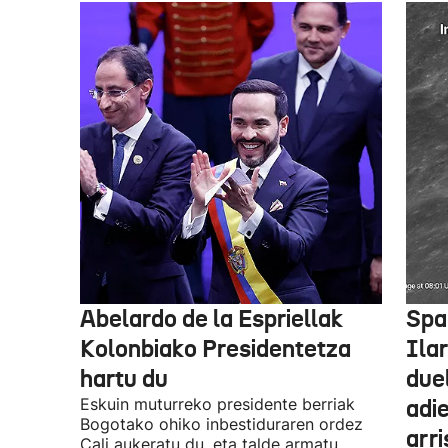
Abelardo de la Espriellak
Spa
Kolonbiako Presidentetza
Ilar
hartu du
due
Eskuin muturreko presidente berriak
adie
Bogotako ohiko inbestiduraren ordez
arri
Cali aukeratu du, eta talde armatu