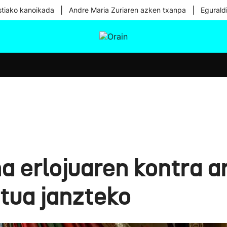
|
|
tiako kanoikada
Andre Maria Zuriaren azken txanpa
Egurald
tura
Ikusmiran
Egural
Osasuna
Teknologia
a erlojuaren kontra a
tua janzteko