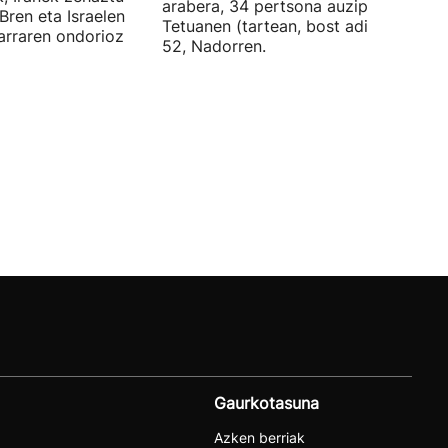
arabera, 34 pertsona auzipetu dituzt
Bren eta Israelen
Tetuanen (tartean, bost adingabe) et
tarraren ondorioz
52, Nadorren.
Gaurkotasuna
Azken berriak