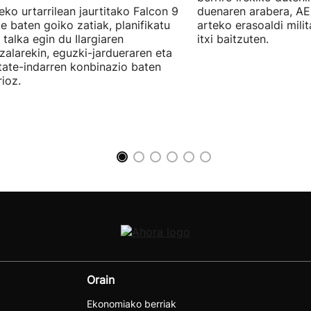
ko urtarrilean jaurtitako Falcon 9
duenaren arabera, AE
e baten goiko zatiak, planifikatu
arteko erasoaldi mili
 talka egin du Ilargiaren
itxi baitzuten.
zalarekin, eguzki-jardueraren eta
tate-indarren konbinazio baten
ioz.
Orain
Ekonomiako berriak