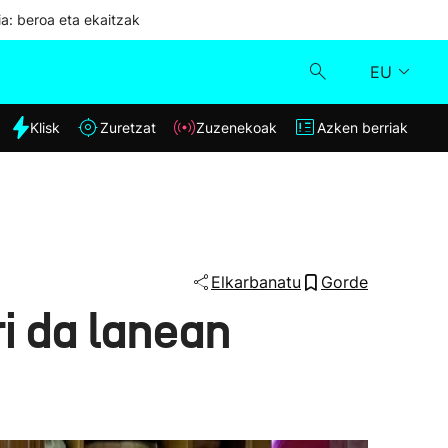
ia: beroa eta ekaitzak
EU
dia
Klisk
Zuretzat
Zuzenekoak
Azken berriak
Klisk
Zuzenekoak
Zuretzat
Elkarbanatu
Gorde
ri da lanean
Azken berriak