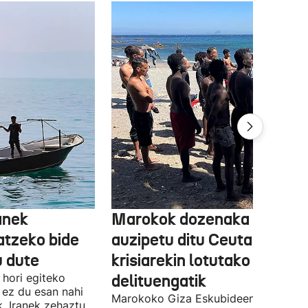
anek
Marokok dozenaka pertso
tzeko bide
auzipetu ditu Ceutako
u dute
krisiarekin lotutako
 hori egiteko
delituengatik
 ez du esan nahi
Marokoko Giza Eskubideen Elkartear
k, Iranek zehaztu