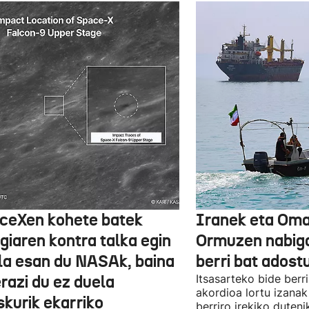
ceXen kohete batek
Iranek eta Om
giaren kontra talka egin
Ormuzen nabiga
la esan du NASAk, baina
berri bat adost
razi du ez duela
Itsasarteko bide berri
akordioa lortu izanak
skurik ekarriko
berriro irekiko duteni