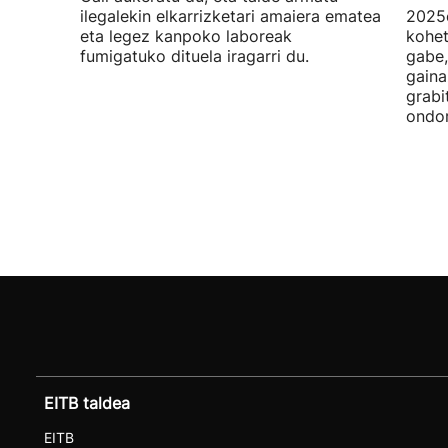
ilegalekin elkarrizketari amaiera ematea
2025e
eta legez kanpoko laboreak
kohet
fumigatuko dituela iragarri du.
gabe,
gaina
grabi
ondor
EITB taldea
EITB