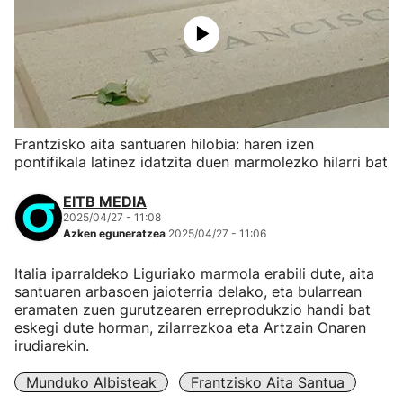
Frantzisko aita santuaren hilobia: haren izen
pontifikala latinez idatzita duen marmolezko hilarri bat
EITB MEDIA
2025/04/27 - 11:08
Azken eguneratzea
2025/04/27 - 11:06
Italia iparraldeko Liguriako marmola erabili dute, aita
santuaren arbasoen jaioterria delako, eta bularrean
eramaten zuen gurutzearen erreprodukzio handi bat
eskegi dute horman, zilarrezkoa eta Artzain Onaren
irudiarekin.
Munduko Albisteak
Frantzisko Aita Santua