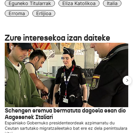
Eguneko Titularrak
Eliza Katolikoa
Italia
Erroma
Erlijioa
Zure interesekoa izan daiteke
Schengen eremua bermatuta dagoela esan dio
Aagesenek Italiari
Espainiako Gobernuko presidenteordeak azpimarratu du
Ceutan sartutako migratzaileetako bat ere ez dela penintsulara