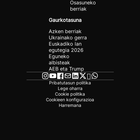
Osasuneko
berriak
Gaurkotasuna
Azken berriak
Ukrainako gerra
Euskadiko lan
egutegia 2026
Eguneko
albisteak
AEB eta Trump
Pribatutasun politika
Lege oharra
Cookie politika
Cookieen konfigurazioa
Harremana