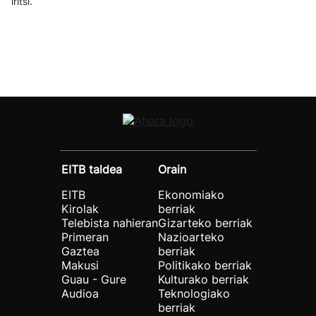
iritsi.
EITB taldea
Orain
EITB
Ekonomiako
Kirolak
berriak
Telebista nahieran
Gizarteko berriak
Primeran
Nazioarteko
Gaztea
berriak
Makusi
Politikako berriak
Guau - Gure
Kulturako berriak
Audioa
Teknologiako
berriak