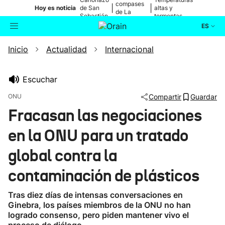
compases
|
|
Hoy es noticia
de San
altas y
de La
Sebastián
tormentas
Blanca
ES
Inicio
Actualidad
Internacional
Actualidad
Buscador
Política
Escuchar
ONU
Compartir
Guardar
Cultura
Fracasan las negociaciones
en la ONU para un tratado
Ikusmiran
global contra la
Eguraldia
contaminación de plásticos
Tras diez días de intensas conversaciones en
Ginebra, los países miembros de la ONU no han
logrado consenso, pero piden mantener vivo el