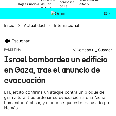
compases
|
|
Hoy es noticia
de San
altas y
de La
Sebastián
tormentas
Blanca
ES
Inicio
Actualidad
Internacional
Actualidad
Buscador
Política
Escuchar
PALESTINA
Compartir
Guardar
Cultura
Israel bombardea un edificio
en Gaza, tras el anuncio de
Ikusmiran
evacuación
Eguraldia
El Ejército confirma un ataque contra un bloque de
gran altura, tras ordenar su evacuación a una "zona
humanitaria" al sur, y mantiene que este era usado por
Hamás.