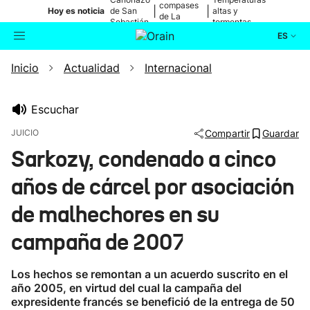
compases
|
|
Hoy es noticia
de San
altas y
de La
Sebastián
tormentas
Blanca
ES
Inicio
Actualidad
Internacional
Actualidad
Buscador
Política
Escuchar
JUICIO
Compartir
Guardar
Cultura
Sarkozy, condenado a cinco
años de cárcel por asociación
Ikusmiran
de malhechores en su
Eguraldia
campaña de 2007
Los hechos se remontan a un acuerdo suscrito en el
año 2005, en virtud del cual la campaña del
expresidente francés se benefició de la entrega de 50