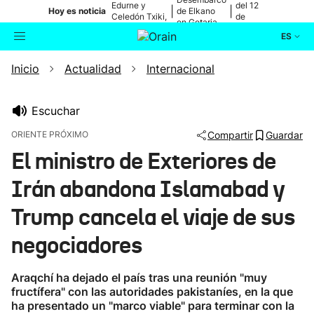
Edurne y
del 12
|
|
Hoy es noticia
de Elkano
Celedón Txiki,
de
en Getaria
en directo
agosto
ES
Inicio
Actualidad
Internacional
Actualidad
Buscador
Política
Escuchar
ORIENTE PRÓXIMO
Compartir
Guardar
Cultura
El ministro de Exteriores de
Irán abandona Islamabad y
Ikusmiran
Trump cancela el viaje de sus
Eguraldia
negociadores
Araqchí ha dejado el país tras una reunión "muy
fructífera" con las autoridades pakistaníes, en la que
ha presentado un "marco viable" para terminar con la