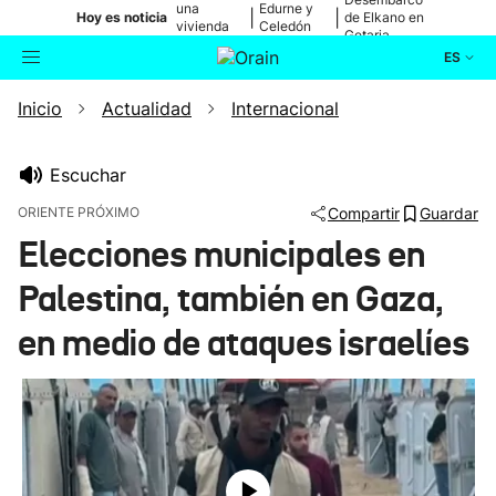
una
Edurne y
|
|
Hoy es noticia
de Elkano en
vivienda
Celedón
Getaria
de Bilbao
Txiki
ES
Inicio
Actualidad
Internacional
Actualidad
Buscador
Política
Escuchar
ORIENTE PRÓXIMO
Compartir
Guardar
Cultura
Elecciones municipales en
Palestina, también en Gaza,
Ikusmiran
en medio de ataques israelíes
Eguraldia