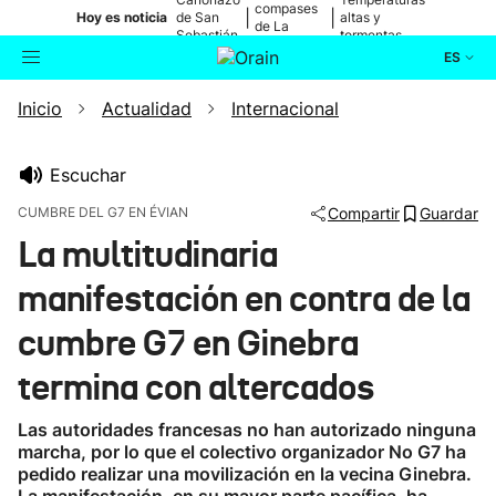
compases
|
|
Hoy es noticia
de San
altas y
de La
Sebastián
tormentas
Blanca
ES
Inicio
Actualidad
Internacional
Actualidad
Buscador
Política
Escuchar
CUMBRE DEL G7 EN ÉVIAN
Compartir
Guardar
Cultura
La multitudinaria
manifestación en contra de la
Ikusmiran
cumbre G7 en Ginebra
Eguraldia
termina con altercados
Las autoridades francesas no han autorizado ninguna
marcha, por lo que el colectivo organizador No G7 ha
pedido realizar una movilización en la vecina Ginebra.