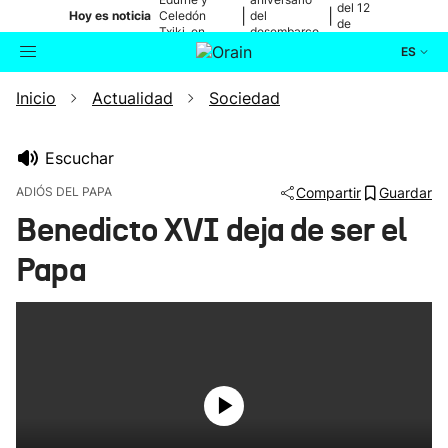
del 12
|
|
Hoy es noticia
Celedón
del
de
Txiki, en
desembarco
agosto
directo
de Elkano
ES
Inicio
Actualidad
Sociedad
Actualidad
Buscador
Política
Escuchar
ADIÓS DEL PAPA
Compartir
Guardar
Cultura
Benedicto XVI deja de ser el
Papa
Ikusmiran
Eguraldia