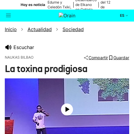
Edurne y
del 12
|
|
Hoy es noticia
de Elkano
Celedón Txiki,
de
en Getaria
en directo
agosto
ES
Inicio
Actualidad
Sociedad
Actualidad
Buscador
Política
Escuchar
NAUKAS BILBAO
Compartir
Guardar
Cultura
La toxina prodigiosa
Ikusmiran
Eguraldia