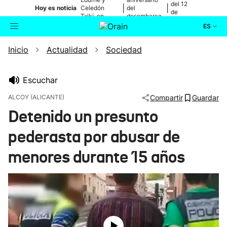
del 12
|
|
Hoy es noticia
Celedón
del
de
Txiki, en
desembarco
agosto
directo
de Elkano
ES
Inicio
Actualidad
Sociedad
Actualidad
Buscador
Política
Escuchar
ALCOY (ALICANTE)
Compartir
Guardar
Cultura
Detenido un presunto
pederasta por abusar de
Ikusmiran
menores durante 15 años
Eguraldia