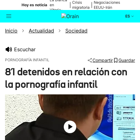
Crisis
Negociaciones
|
|
Hoy es noticia
en
migratoria
EEUU-Irán
Vitoria-
Gasteiz
ES
Inicio
Actualidad
Sociedad
Actualidad
Buscador
Política
Escuchar
PORNOGRAFÍA INFANTIL
Compartir
Guardar
Cultura
81 detenidos en relación con
la pornografía infantil
Ikusmiran
Eguraldia