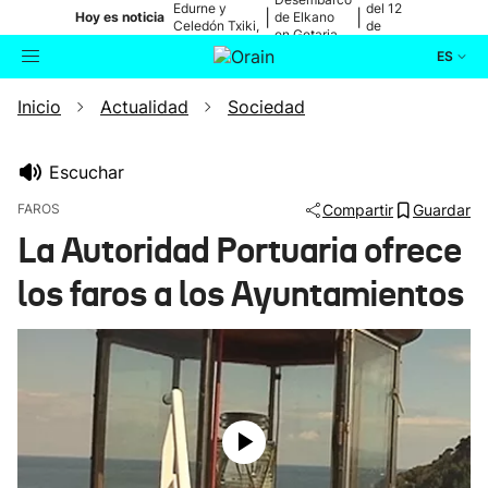
Edurne y
del 12
|
|
Hoy es noticia
de Elkano
Celedón Txiki,
de
en Getaria
en directo
agosto
ES
Inicio
Actualidad
Sociedad
Actualidad
Buscador
Política
Escuchar
FAROS
Compartir
Guardar
Cultura
La Autoridad Portuaria ofrece
los faros a los Ayuntamientos
Ikusmiran
Eguraldia