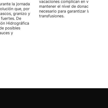
vacaciones complican en verano
rante la jornada
mantener el nivel de donaciones
olución que, por
necesario para garantizar las
bascos, granizo y
transfusiones.
 fuertes. De
ión Hidrográfica
de posibles
auces y