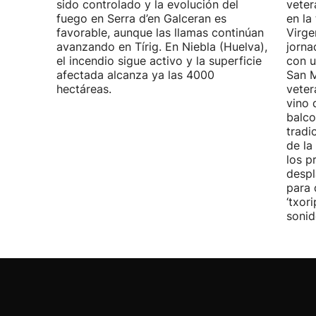
sido controlado y la evolución del
veter
fuego en Serra d’en Galceran es
en la
favorable, aunque las llamas continúan
Virge
avanzando en Tírig. En Niebla (Huelva),
jorna
el incendio sigue activo y la superficie
con u
afectada alcanza ya las 4000
San M
hectáreas.
veter
vino 
balco
tradi
de la
los p
despl
para 
‘txor
sonid