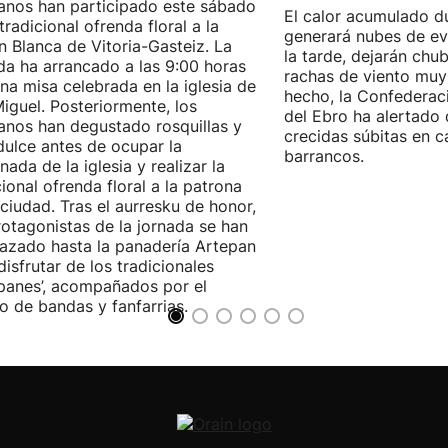
anos han participado este sábado
El calor acumulado du
 tradicional ofrenda floral a la
generará nubes de ev
n Blanca de Vitoria-Gasteiz. La
la tarde, dejarán chu
da ha arrancado a las 9:00 horas
rachas de viento muy
na misa celebrada en la iglesia de
hecho, la Confederac
iguel. Posteriormente, los
del Ebro ha alertado 
anos han degustado rosquillas y
crecidas súbitas en c
dulce antes de ocupar la
barrancos.
nada de la iglesia y realizar la
cional ofrenda floral a la patrona
 ciudad. Tras el aurresku de honor,
rotagonistas de la jornada se han
azado hasta la panadería Artepan
disfrutar de los tradicionales
ipanes’, acompañados por el
o de bandas y fanfarrias.