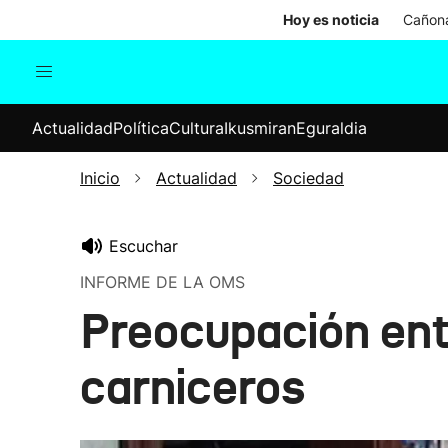
Hoy es noticia
Cañona
Actualidad
Política
Cul
Actualidad
Política
Cultura
Ikusmiran
Eguraldia
Sociedad
Elecciones
Economía
Inicio
Actualidad
Sociedad
Internacional
Escuchar
INFORME DE LA OMS
Preocupación ent
carniceros