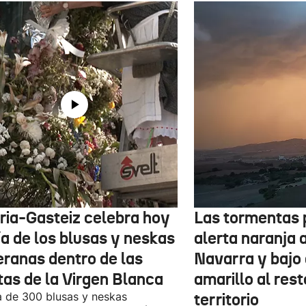
oria-Gasteiz celebra hoy
Las tormentas 
ía de los blusas y neskas
alerta naranja 
eranas dentro de las
Navarra y bajo 
tas de la Virgen Blanca
amarillo al rest
 de 300 blusas y neskas
territorio