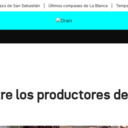
|
|
zo de San Sebastián
Últimos compases de La Blanca
Temper
tura
Ikusmiran
Egural
Salud
Tecnología
re los productores d