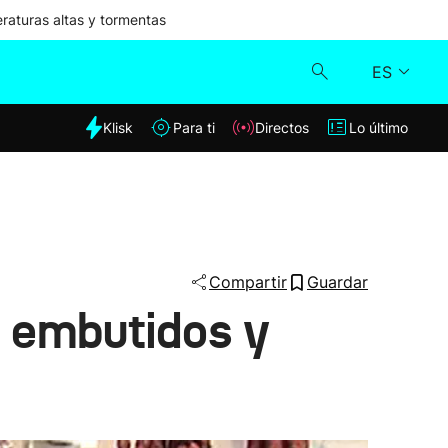
aturas altas y tormentas
ES
dia
Klisk
Para ti
Directos
Lo último
Klisk
Directos
Para ti
Compartir
Guardar
e embutidos y
Lo último