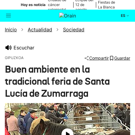
Fiestas de
|
|
Hoy es noticia
cáncer
12 de
La Blanca
colorrectal
agosto
ES
Inicio
Actualidad
Sociedad
Actualidad
Buscador
Política
Escuchar
GIPUZKOA
Compartir
Guardar
Cultura
Buen ambiente en la
tradicional feria de Santa
Ikusmiran
Lucía de Zumarraga
Eguraldia