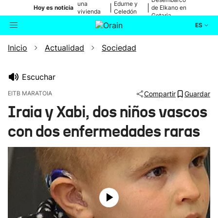
una
Edurne y
|
|
Hoy es noticia
de Elkano en
vivienda
Celedón
Getaria
de Bilbao
Txiki
ES
Inicio
Actualidad
Sociedad
Actualidad
Buscador
Política
Escuchar
EITB MARATOIA
Compartir
Guardar
Cultura
Iraia y Xabi, dos niños vascos
con dos enfermedades raras
Ikusmiran
Eguraldia