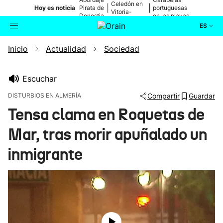
Celedón en
|
|
Hoy es noticia
Pirata de
portuguesas
Vitoria-
Donostia
en las playas
Gasteiz
ES
Inicio
Actualidad
Sociedad
Actualidad
Buscador
Política
Escuchar
DISTURBIOS EN ALMERÍA
Compartir
Guardar
Cultura
Tensa clama en Roquetas de
Mar, tras morir apuñalado un
Ikusmiran
inmigrante
Eguraldia